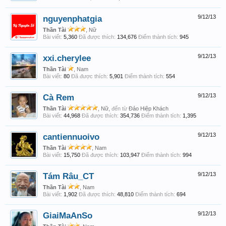
nguyenphatgia
9/12/13
Thần Tài
, Nữ
Bài viết:
5,360
Đã được thích:
134,676
Điểm thành tích:
945
xxi.cherylee
9/12/13
Thần Tài
, Nam
Bài viết:
80
Đã được thích:
5,901
Điểm thành tích:
554
Cà Rem
9/12/13
Thần Tài
, Nữ,
đến từ
Đảo Hiệp Khách
Bài viết:
44,968
Đã được thích:
354,736
Điểm thành tích:
1,395
cantiennuoivo
9/12/13
Thần Tài
, Nam
Bài viết:
15,750
Đã được thích:
103,947
Điểm thành tích:
994
Tám Râu_CT
9/12/13
Thần Tài
, Nam
Bài viết:
1,902
Đã được thích:
48,810
Điểm thành tích:
694
GiaiMaAnSo
9/12/13