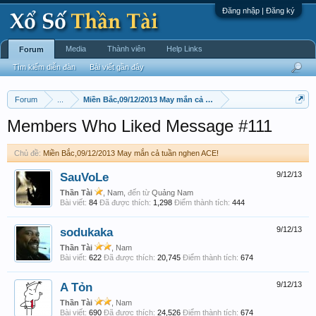
Đăng nhập | Đăng ký
Media
Thành viên
Help Links
Forum
Tìm kiếm diễn đàn
Bài viết gần đây
Forum
...
Miền Bắc,09/12/2013 May mắn cả tuần nghen ACE!
Members Who Liked Message #111
Chủ đề:
Miền Bắc,09/12/2013 May mắn cả tuần nghen ACE!
SauVoLe
9/12/13
Thần Tài
, Nam,
đến từ
Quảng Nam
Bài viết:
84
Đã được thích:
1,298
Điểm thành tích:
444
sodukaka
9/12/13
Thần Tài
, Nam
Bài viết:
622
Đã được thích:
20,745
Điểm thành tích:
674
A Tỏn
9/12/13
Thần Tài
, Nam
Bài viết:
690
Đã được thích:
24,526
Điểm thành tích:
674