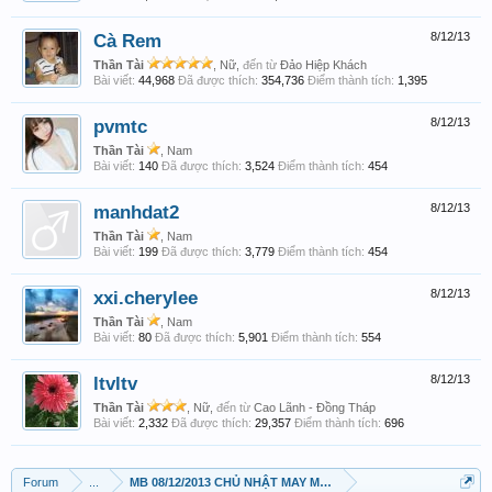
Cà Rem
8/12/13
Thần Tài
, Nữ,
đến từ
Đảo Hiệp Khách
Bài viết:
44,968
Đã được thích:
354,736
Điểm thành tích:
1,395
pvmtc
8/12/13
Thần Tài
, Nam
Bài viết:
140
Đã được thích:
3,524
Điểm thành tích:
454
manhdat2
8/12/13
Thần Tài
, Nam
Bài viết:
199
Đã được thích:
3,779
Điểm thành tích:
454
xxi.cherylee
8/12/13
Thần Tài
, Nam
Bài viết:
80
Đã được thích:
5,901
Điểm thành tích:
554
ltvltv
8/12/13
Thần Tài
, Nữ,
đến từ
Cao Lãnh - Đồng Tháp
Bài viết:
2,332
Đã được thích:
29,357
Điểm thành tích:
696
Forum
...
MB 08/12/2013 CHỦ NHẬT MAY MẮN!