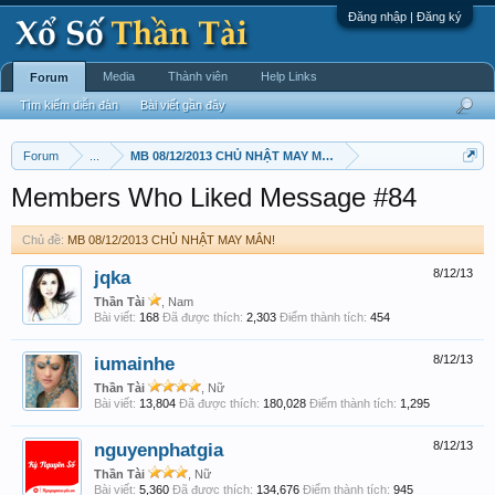
Đăng nhập | Đăng ký
Media
Thành viên
Help Links
Forum
Tìm kiếm diễn đàn
Bài viết gần đây
Forum
...
MB 08/12/2013 CHỦ NHẬT MAY MẮN!
Members Who Liked Message #84
Chủ đề:
MB 08/12/2013 CHỦ NHẬT MAY MẮN!
jqka
8/12/13
Thần Tài
, Nam
Bài viết:
168
Đã được thích:
2,303
Điểm thành tích:
454
iumainhe
8/12/13
Thần Tài
, Nữ
Bài viết:
13,804
Đã được thích:
180,028
Điểm thành tích:
1,295
nguyenphatgia
8/12/13
Thần Tài
, Nữ
Bài viết:
5,360
Đã được thích:
134,676
Điểm thành tích:
945