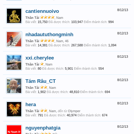
cantiennuoivo
8/12/13
Thần Tài
, Nam
Bài viết:
15,750
Đã được thích:
103,947
Điểm thành tích:
994
nhadaututhongminh
8/12/13
Thần Tài
, Nam, 46
Bài viết:
14,381
Đã được thích:
267,588
Điểm thành tích:
1,094
xxi.cherylee
8/12/13
Thần Tài
, Nam
Bài viết:
80
Đã được thích:
5,901
Điểm thành tích:
554
Tám Râu_CT
8/12/13
Thần Tài
, Nam
Bài viết:
1,902
Đã được thích:
48,810
Điểm thành tích:
694
hera
8/12/13
Thần Tài
, Nam,
đến từ
Olymper
Bài viết:
791
Đã được thích:
40,974
Điểm thành tích:
674
nguyenphatgia
8/12/13