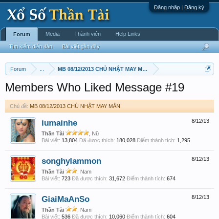
Đăng nhập | Đăng ký
Media
Thành viên
Help Links
Forum
Tìm kiếm diễn đàn
Bài viết gần đây
Forum
...
MB 08/12/2013 CHỦ NHẬT MAY MẮN!
Members Who Liked Message #19
Chủ đề:
MB 08/12/2013 CHỦ NHẬT MAY MẮN!
iumainhe
8/12/13
Thần Tài
, Nữ
Bài viết:
13,804
Đã được thích:
180,028
Điểm thành tích:
1,295
songhylammon
8/12/13
Thần Tài
, Nam
Bài viết:
723
Đã được thích:
31,672
Điểm thành tích:
674
GiaiMaAnSo
8/12/13
Thần Tài
, Nam
Bài viết:
536
Đã được thích:
10,060
Điểm thành tích:
604