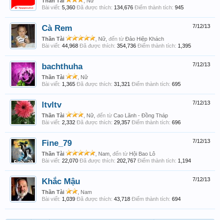
Thần Tài
, Nữ
Bài viết:
5,360
Đã được thích:
134,676
Điểm thành tích:
945
Cà Rem
7/12/13
Thần Tài
, Nữ,
đến từ
Đảo Hiệp Khách
Bài viết:
44,968
Đã được thích:
354,736
Điểm thành tích:
1,395
bachthuha
7/12/13
Thần Tài
, Nữ
Bài viết:
1,365
Đã được thích:
31,321
Điểm thành tích:
695
ltvltv
7/12/13
Thần Tài
, Nữ,
đến từ
Cao Lãnh - Đồng Tháp
Bài viết:
2,332
Đã được thích:
29,357
Điểm thành tích:
696
Fine_79
7/12/13
Thần Tài
, Nam,
đến từ
Hội Bao Lô
Bài viết:
22,070
Đã được thích:
202,767
Điểm thành tích:
1,194
Khắc Mậu
7/12/13
Thần Tài
, Nam
Bài viết:
1,039
Đã được thích:
43,718
Điểm thành tích:
694