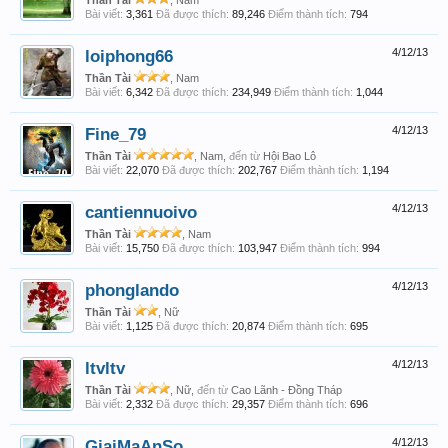
Thần Tài
, Nam
Bài viết:
3,361
Đã được thích:
89,246
Điểm thành tích:
794
loiphong66
4/12/13
Thần Tài
, Nam
Bài viết:
6,342
Đã được thích:
234,949
Điểm thành tích:
1,044
Fine_79
4/12/13
Thần Tài
, Nam,
đến từ
Hội Bao Lô
Bài viết:
22,070
Đã được thích:
202,767
Điểm thành tích:
1,194
cantiennuoivo
4/12/13
Thần Tài
, Nam
Bài viết:
15,750
Đã được thích:
103,947
Điểm thành tích:
994
phonglando
4/12/13
Thần Tài
, Nữ
Bài viết:
1,125
Đã được thích:
20,874
Điểm thành tích:
695
ltvltv
4/12/13
Thần Tài
, Nữ,
đến từ
Cao Lãnh - Đồng Tháp
Bài viết:
2,332
Đã được thích:
29,357
Điểm thành tích:
696
GiaiMaAnSo
4/12/13