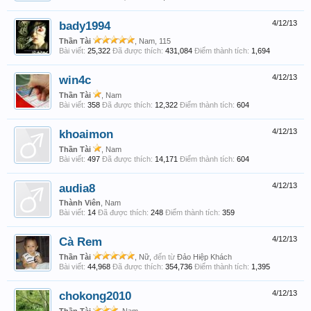
bady1994
4/12/13
Thần Tài
, Nam, 115
Bài viết:
25,322
Đã được thích:
431,084
Điểm thành tích:
1,694
win4c
4/12/13
Thần Tài
, Nam
Bài viết:
358
Đã được thích:
12,322
Điểm thành tích:
604
khoaimon
4/12/13
Thần Tài
, Nam
Bài viết:
497
Đã được thích:
14,171
Điểm thành tích:
604
audia8
4/12/13
Thành Viên
, Nam
Bài viết:
14
Đã được thích:
248
Điểm thành tích:
359
Cà Rem
4/12/13
Thần Tài
, Nữ,
đến từ
Đảo Hiệp Khách
Bài viết:
44,968
Đã được thích:
354,736
Điểm thành tích:
1,395
chokong2010
4/12/13