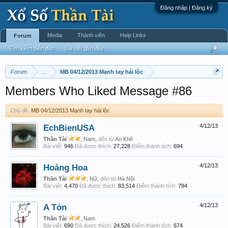
Đăng nhập | Đăng ký
Media
Thành viên
Help Links
Forum
Tìm kiếm diễn đàn
Bài viết gần đây
Forum
...
MB 04/12/2013 Mạnh tay hái lộc
Members Who Liked Message #86
Chủ đề:
MB 04/12/2013 Mạnh tay hái lộc
EchBienUSA
4/12/13
Thần Tài
, Nam,
đến từ
An Khê
Bài viết:
946
Đã được thích:
27,228
Điểm thành tích:
694
Hoàng Hoa
4/12/13
Thần Tài
, Nữ,
đến từ
Hà Nội
Bài viết:
4,470
Đã được thích:
83,514
Điểm thành tích:
794
A Tỏn
4/12/13
Thần Tài
, Nam
Bài viết:
690
Đã được thích:
24,526
Điểm thành tích:
674