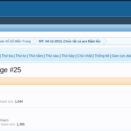
án Xổ Số Miền Trung
MT: 04-12-2013..Chúc tất cả ace Đậm lộc
|
Thứ ba
|
Thứ tư
|
Thứ năm
|
Thứ sáu
|
Thứ bảy
|
Chủ nhật
|
Thống kê
|
Gan cực đạ
ge #25
hành tích:
1,044
 Khách
thành tích:
1,395