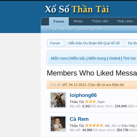
Media
Thành viên
Help Links
Forum
Tìm kiếm diễn đàn
Bài viết gần đây
Forum
Diễn Đàn Dự Đoán Kết Quả Xổ Số
Dự Đo
Miền nam
|
Miền bắc
|
Miền trung
|
Vietlott
|
Thứ hai
Members Who Liked Messa
Chủ đề:
MT: 04-12-2013..Chúc tất cả ace Đậm lộc
loiphong66
Thần Tài
, Nam
Bài viết:
6,342
Đã được thích:
234,949
Điểm t
Cà Rem
Thần Tài
, Nữ,
đến từ
Đảo Hiệp
Bài viết:
44,968
Đã được thích:
354,736
Điểm 