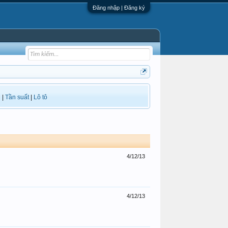
Đăng nhập | Đăng ký
i
|
Tần suất
|
Lô tô
4/12/13
4/12/13