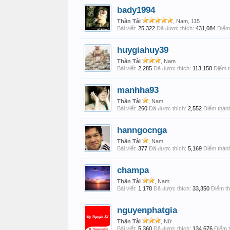
bady1994
Thần Tài
, Nam, 115
Bài viết:
25,322
Đã được thích:
431,084
Điểm 
huygiahuy39
Thần Tài
, Nam
Bài viết:
2,285
Đã được thích:
113,158
Điểm t
manhha93
Thần Tài
, Nam
Bài viết:
260
Đã được thích:
2,552
Điểm thành
hanngocnga
Thần Tài
, Nam
Bài viết:
377
Đã được thích:
5,169
Điểm thành
champa
Thần Tài
, Nam
Bài viết:
1,178
Đã được thích:
33,350
Điểm th
nguyenphatgia
Thần Tài
, Nữ
Bài viết:
5,360
Đã được thích:
134,676
Điểm t