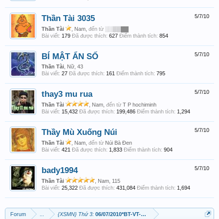
Thần Tài 3035
5/7/10
Thần Tài
, Nam,
đến từ
░░▒▒▓▓
Bài viết:
179
Đã được thích:
627
Điểm thành tích:
854
BÍ MẬT ẨN SỐ
5/7/10
Thần Tài
, Nữ, 43
Bài viết:
27
Đã được thích:
161
Điểm thành tích:
795
thay3 mu rua
5/7/10
Thần Tài
, Nam,
đến từ
T P hochiminh
Bài viết:
15,432
Đã được thích:
199,486
Điểm thành tích:
1,294
Thầy Mù Xuống Núi
5/7/10
Thần Tài
, Nam,
đến từ
Núi Bà Đen
Bài viết:
421
Đã được thích:
1,833
Điểm thành tích:
904
bady1994
5/7/10
Thần Tài
, Nam, 115
Bài viết:
25,322
Đã được thích:
431,084
Điểm thành tích:
1,694
Forum
...
{XSMN} Thứ 3:
06/07/2010*BT-VT-BL*May Mắn nối tiếp May Mắn