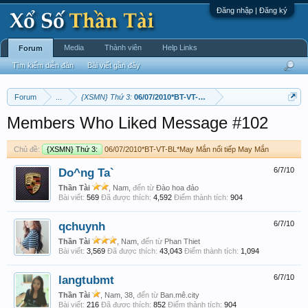
Đăng nhập | Đăng ký
Media
Thành viên
Help Links
Forum
Tìm kiếm diễn đàn
Bài viết gần đây
Forum
...
{XSMN} Thứ 3:
06/07/2010*BT-VT-BL*May Mắn nối tiếp May Mắn
Members Who Liked Message #102
Chủ đề:
{XSMN} Thứ 3:
06/07/2010*BT-VT-BL*May Mắn nối tiếp May Mắn
Do^ng Ta`
6/7/10
Thần Tài
, Nam,
đến từ
Đào hoa đảo
Bài viết:
569
Đã được thích:
4,592
Điểm thành tích:
904
qchuynh
6/7/10
Thần Tài
, Nam,
đến từ
Phan Thiet
Bài viết:
3,569
Đã được thích:
43,043
Điểm thành tích:
1,094
langtubmt
6/7/10
Thần Tài
, Nam, 38,
đến từ
Ban.mê.city
Bài viết:
216
Đã được thích:
852
Điểm thành tích:
904