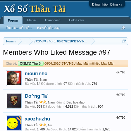
Đăng nhập | Đăng ký
Media
Thành viên
Help Links
Forum
Tìm kiếm diễn đàn
Bài viết gần đây
Forum
...
{XSMN} Thứ 3:
06/07/2010*BT-VT-BL*May Mắn nối tiếp May Mắn
Members Who Liked Message #97
Chủ đề:
{XSMN} Thứ 3:
06/07/2010*BT-VT-BL*May Mắn nối tiếp May Mắn
mourinho
6/7/10
Thần Tài
, Nam
Bài viết:
34
Đã được thích:
97
Điểm thành tích:
779
Do^ng Ta`
6/7/10
Thần Tài
, Nam,
đến từ
Đào hoa đảo
Bài viết:
569
Đã được thích:
4,592
Điểm thành tích:
904
xaozhuzhu
6/7/10
Thần Tài
, Nữ
Bài viết:
1,780
Đã được thích:
14,826
Điểm thành tích:
1,025