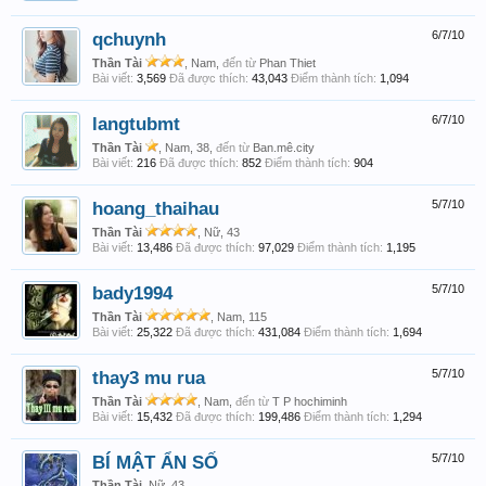
qchuynh
6/7/10
Thần Tài
, Nam,
đến từ
Phan Thiet
Bài viết:
3,569
Đã được thích:
43,043
Điểm thành tích:
1,094
langtubmt
6/7/10
Thần Tài
, Nam, 38,
đến từ
Ban.mê.city
Bài viết:
216
Đã được thích:
852
Điểm thành tích:
904
hoang_thaihau
5/7/10
Thần Tài
, Nữ, 43
Bài viết:
13,486
Đã được thích:
97,029
Điểm thành tích:
1,195
bady1994
5/7/10
Thần Tài
, Nam, 115
Bài viết:
25,322
Đã được thích:
431,084
Điểm thành tích:
1,694
thay3 mu rua
5/7/10
Thần Tài
, Nam,
đến từ
T P hochiminh
Bài viết:
15,432
Đã được thích:
199,486
Điểm thành tích:
1,294
BÍ MẬT ẨN SỐ
5/7/10
Thần Tài
, Nữ, 43