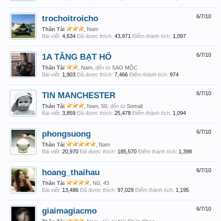
trochoitroicho
6/7/10
Thần Tài
, Nam
Bài viết:
4,634
Đã được thích:
43,971
Điểm thành tích:
1,097
1A TĂNG BẠT HỔ
6/7/10
Thần Tài
, Nam,
đến từ
SAO MỘC
Bài viết:
1,903
Đã được thích:
7,466
Điểm thành tích:
974
TIN MANCHESTER
6/7/10
Thần Tài
, Nam, 50,
đến từ
Somali
Bài viết:
3,859
Đã được thích:
25,478
Điểm thành tích:
1,094
phongsuong
6/7/10
Thần Tài
, Nam
Bài viết:
20,970
Đã được thích:
185,570
Điểm thành tích:
1,398
hoang_thaihau
6/7/10
Thần Tài
, Nữ, 43
Bài viết:
13,486
Đã được thích:
97,029
Điểm thành tích:
1,195
giaimagiacmo
6/7/10