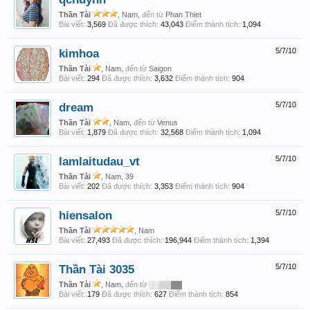
Thần Tài
, Nam,
đến từ
Phan Thiet
Bài viết:
3,569
Đã được thích:
43,043
Điểm thành tích:
1,094
kimhoa
5/7/10
Thần Tài
, Nam,
đến từ
Saigon
Bài viết:
294
Đã được thích:
3,632
Điểm thành tích:
904
dream
5/7/10
Thần Tài
, Nam,
đến từ
Venus
Bài viết:
1,879
Đã được thích:
32,568
Điểm thành tích:
1,094
lamlaitudau_vt
5/7/10
Thần Tài
, Nam, 39
Bài viết:
202
Đã được thích:
3,353
Điểm thành tích:
904
hiensalon
5/7/10
Thần Tài
, Nam
Bài viết:
27,493
Đã được thích:
196,944
Điểm thành tích:
1,394
Thần Tài 3035
5/7/10
Thần Tài
, Nam,
đến từ
░░▒▒▓▓
Bài viết:
179
Đã được thích:
627
Điểm thành tích:
854