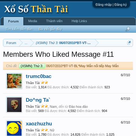
Đăng nhập | Đăng ký
Media
Thành viên
Help Links
Forum
Tìm kiếm diễn đàn
Bài viết gần đây
Forum
...
{XSMN} Thứ 3:
06/07/2010*BT-VT-BL*May Mắn nối tiếp May Mắn
Members Who Liked Message #11
Chủ đề:
{XSMN} Thứ 3:
06/07/2010*BT-VT-BL*May Mắn nối tiếp May Mắn
trumc0bac
6/7/10
Thần Tài
Bài viết:
1,914
Đã được thích:
4,532
Điểm thành tích:
923
Do^ng Ta`
6/7/10
Thần Tài
, Nam,
đến từ
Đào hoa đảo
Bài viết:
569
Đã được thích:
4,592
Điểm thành tích:
904
xaozhuzhu
6/7/10
Thần Tài
, Nữ
Bài viết:
1,780
Đã được thích:
14,826
Điểm thành tích:
1,025