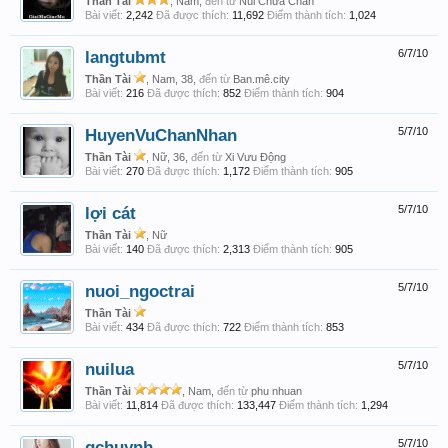
Thần Tài
, Nam,
đến từ
Núi Chứa Chan
Bài viết:
2,242
Đã được thích:
11,692
Điểm thành tích:
1,024
langtubmt
6/7/10
Thần Tài
, Nam, 38,
đến từ
Ban.mê.city
Bài viết:
216
Đã được thích:
852
Điểm thành tích:
904
HuyenVuChanNhan
5/7/10
Thần Tài
, Nữ, 36,
đến từ
Xi Vưu Động
Bài viết:
270
Đã được thích:
1,172
Điểm thành tích:
905
lợi cát
5/7/10
Thần Tài
, Nữ
Bài viết:
140
Đã được thích:
2,313
Điểm thành tích:
905
nuoi_ngoctrai
5/7/10
Thần Tài
Bài viết:
434
Đã được thích:
722
Điểm thành tích:
853
nuilua
5/7/10
Thần Tài
, Nam,
đến từ
phu nhuan
Bài viết:
11,814
Đã được thích:
133,447
Điểm thành tích:
1,294
qchuynh
5/7/10