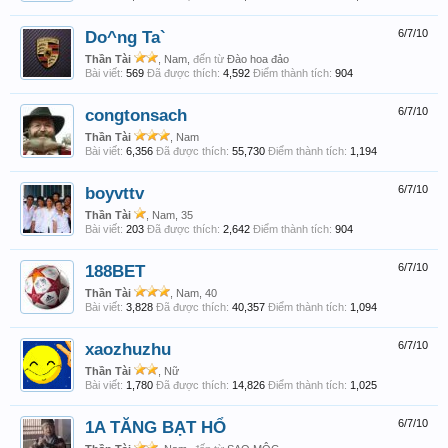
Do^ng Ta`
6/7/10
Thần Tài
, Nam,
đến từ
Đào hoa đảo
Bài viết:
569
Đã được thích:
4,592
Điểm thành tích:
904
congtonsach
6/7/10
Thần Tài
, Nam
Bài viết:
6,356
Đã được thích:
55,730
Điểm thành tích:
1,194
boyvttv
6/7/10
Thần Tài
, Nam, 35
Bài viết:
203
Đã được thích:
2,642
Điểm thành tích:
904
188BET
6/7/10
Thần Tài
, Nam, 40
Bài viết:
3,828
Đã được thích:
40,357
Điểm thành tích:
1,094
xaozhuzhu
6/7/10
Thần Tài
, Nữ
Bài viết:
1,780
Đã được thích:
14,826
Điểm thành tích:
1,025
1A TĂNG BẠT HỔ
6/7/10