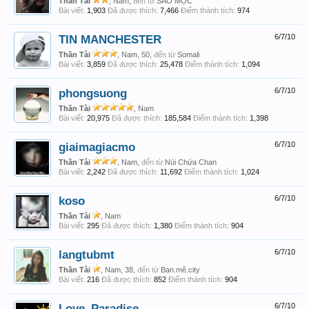
Thần Tài
, Nam,
đến từ
SAO MỘC
Bài viết:
1,903
Đã được thích:
7,466
Điểm thành tích:
974
TIN MANCHESTER
6/7/10
Thần Tài
, Nam, 50,
đến từ
Somali
Bài viết:
3,859
Đã được thích:
25,478
Điểm thành tích:
1,094
phongsuong
6/7/10
Thần Tài
, Nam
Bài viết:
20,975
Đã được thích:
185,584
Điểm thành tích:
1,398
giaimagiacmo
6/7/10
Thần Tài
, Nam,
đến từ
Núi Chứa Chan
Bài viết:
2,242
Đã được thích:
11,692
Điểm thành tích:
1,024
koso
6/7/10
Thần Tài
, Nam
Bài viết:
295
Đã được thích:
1,380
Điểm thành tích:
904
langtubmt
6/7/10
Thần Tài
, Nam, 38,
đến từ
Ban.mê.city
Bài viết:
216
Đã được thích:
852
Điểm thành tích:
904
Love_Paradise
6/7/10