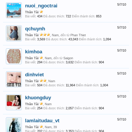
nuoi_ngoctrai
5/7/10
Thần Tài
Bài viết:
434
Đã được thích:
722
Điểm thành tích:
853
qchuynh
5/7/10
Thần Tài
, Nam,
đến từ
Phan Thiet
Bài viết:
3,569
Đã được thích:
43,043
Điểm thành tích:
1,094
kimhoa
5/7/10
Thần Tài
, Nam,
đến từ
Saigon
Bài viết:
294
Đã được thích:
3,632
Điểm thành tích:
904
dinhviet
5/7/10
Thần Tài
, Nam
Bài viết:
504
Đã được thích:
11,964
Điểm thành tích:
1,004
khuongduy
5/7/10
Thần Tài
, Nam
Bài viết:
254
Đã được thích:
2,057
Điểm thành tích:
904
lamlaitudau_vt
5/7/10
Thần Tài
, Nam, 39
Bài viết:
202
Đã được thích:
3,353
Điểm thành tích:
904