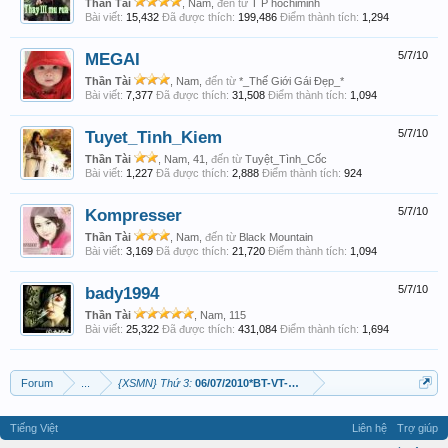
Thần Tài
, Nam,
đến từ
T P hochiminh
Bài viết:
15,432
Đã được thích:
199,486
Điểm thành tích:
1,294
MEGAI
5/7/10
Thần Tài
, Nam,
đến từ
*_Thế Giới Gái Đẹp_*
Bài viết:
7,377
Đã được thích:
31,508
Điểm thành tích:
1,094
Tuyet_Tinh_Kiem
5/7/10
Thần Tài
, Nam, 41,
đến từ
Tuyệt_Tình_Cốc
Bài viết:
1,227
Đã được thích:
2,888
Điểm thành tích:
924
Kompresser
5/7/10
Thần Tài
, Nam,
đến từ
Black Mountain
Bài viết:
3,169
Đã được thích:
21,720
Điểm thành tích:
1,094
bady1994
5/7/10
Thần Tài
, Nam, 115
Bài viết:
25,322
Đã được thích:
431,084
Điểm thành tích:
1,694
Forum
...
{XSMN} Thứ 3:
06/07/2010*BT-VT-BL*May Mắn nối tiếp May Mắn
Tiếng Việt
Liên hệ
Trợ giúp