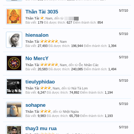
Thần Tài 3035
5/7/10
Thần Tài
, Nam,
đến từ
░░▒▒▓▓
Bài viết:
179
Đã được thích:
627
Điểm thành tích:
854
hiensalon
5/7/10
Thần Tài
, Nam
Bài viết:
27,493
Đã được thích:
196,944
Điểm thành tích:
1,394
No MercY
5/7/10
Thần Tài
, Nam,
đến từ
Ốc Nhân Các
Bài viết:
20,583
Đã được thích:
240,085
Điểm thành tích:
1,494
tieulyphidao
5/7/10
Thần Tài
, Nam,
đến từ
Núi Tà Lơn
Bài viết:
6,247
Đã được thích:
74,892
Điểm thành tích:
1,194
sohapne
5/7/10
Thần Tài
,
đến từ
Nhột Ngứa
Bài viết:
9,983
Đã được thích:
65,759
Điểm thành tích:
1,193
thay3 mu rua
5/7/10