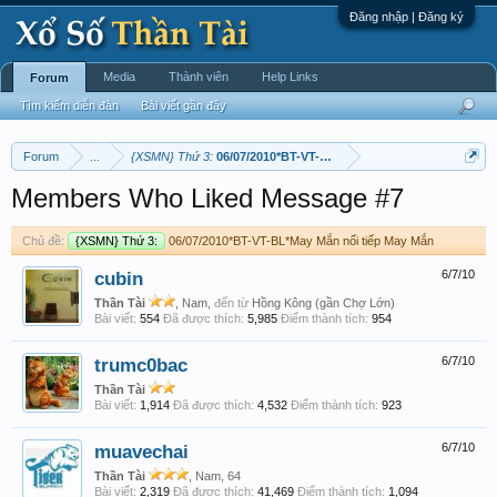
Đăng nhập | Đăng ký
Media
Thành viên
Help Links
Forum
Tìm kiếm diễn đàn
Bài viết gần đây
Forum
...
{XSMN} Thứ 3:
06/07/2010*BT-VT-BL*May Mắn nối tiếp May Mắn
Members Who Liked Message #7
Chủ đề:
{XSMN} Thứ 3:
06/07/2010*BT-VT-BL*May Mắn nối tiếp May Mắn
cubin
6/7/10
Thần Tài
, Nam,
đến từ
Hồng Kông (gần Chợ Lớn)
Bài viết:
554
Đã được thích:
5,985
Điểm thành tích:
954
trumc0bac
6/7/10
Thần Tài
Bài viết:
1,914
Đã được thích:
4,532
Điểm thành tích:
923
muavechai
6/7/10
Thần Tài
, Nam, 64
Bài viết:
2,319
Đã được thích:
41,469
Điểm thành tích:
1,094