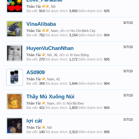
Thần Tài
, Nữ
Bài viết:
914
Đã được thích:
3,650
Điểm thành tích:
925
VinaAlibaba
6/7/10
Thần Tài
, Nam,
đến từ
Ho Chi Minh City
Bài viết:
752
Đã được thích:
3,154
Điểm thành tích:
904
HuyenVuChanNhan
5/7/10
Thần Tài
, Nữ, 36,
đến từ
Xi Vưu Động
Bài viết:
270
Đã được thích:
1,172
Điểm thành tích:
905
AS0909
5/7/10
Thần Tài
, Nam, 42
Bài viết:
359
Đã được thích:
1,644
Điểm thành tích:
904
Thầy Mù Xuống Núi
5/7/10
Thần Tài
, Nam,
đến từ
Núi Bà Đen
Bài viết:
421
Đã được thích:
1,833
Điểm thành tích:
904
lợi cát
5/7/10
Thần Tài
, Nữ
Bài viết:
140
Đã được thích:
2,313
Điểm thành tích:
905