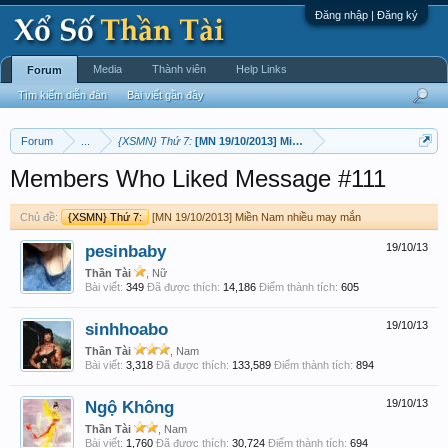
Đăng nhập | Đăng ký
Media
Thành viên
Help Links
Forum
Tìm kiếm diễn đàn
Bài viết gần đây
Forum
...
{XSMN} Thứ 7:
[MN 19/10/2013] Miền Nam nhiều may mắn
Members Who Liked Message #111
Chủ đề:
{XSMN} Thứ 7:
[MN 19/10/2013] Miền Nam nhiều may mắn
pesinbaby
19/10/13
Thần Tài
, Nữ
Bài viết:
349
Đã được thích:
14,186
Điểm thành tích:
605
sinhhoabo
19/10/13
Thần Tài
, Nam
Bài viết:
3,318
Đã được thích:
133,589
Điểm thành tích:
894
Ngộ Không
19/10/13
Thần Tài
, Nam
Bài viết:
1,760
Đã được thích:
30,724
Điểm thành tích:
694