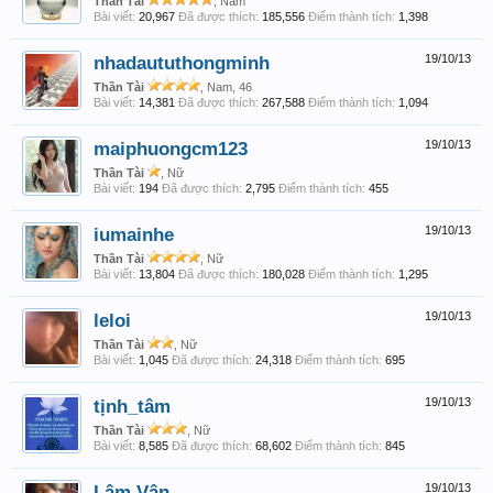
Thần Tài
, Nam
Bài viết:
20,967
Đã được thích:
185,556
Điểm thành tích:
1,398
nhadaututhongminh
19/10/13
Thần Tài
, Nam, 46
Bài viết:
14,381
Đã được thích:
267,588
Điểm thành tích:
1,094
maiphuongcm123
19/10/13
Thần Tài
, Nữ
Bài viết:
194
Đã được thích:
2,795
Điểm thành tích:
455
iumainhe
19/10/13
Thần Tài
, Nữ
Bài viết:
13,804
Đã được thích:
180,028
Điểm thành tích:
1,295
leloi
19/10/13
Thần Tài
, Nữ
Bài viết:
1,045
Đã được thích:
24,318
Điểm thành tích:
695
tịnh_tâm
19/10/13
Thần Tài
, Nữ
Bài viết:
8,585
Đã được thích:
68,602
Điểm thành tích:
845
Lâm Vân
19/10/13