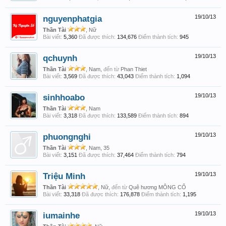
nguyenphatgia
19/10/13
Thần Tài
, Nữ
Bài viết:
5,360
Đã được thích:
134,676
Điểm thành tích:
945
qchuynh
19/10/13
Thần Tài
, Nam,
đến từ
Phan Thiet
Bài viết:
3,569
Đã được thích:
43,043
Điểm thành tích:
1,094
sinhhoabo
19/10/13
Thần Tài
, Nam
Bài viết:
3,318
Đã được thích:
133,589
Điểm thành tích:
894
phuongnghi
19/10/13
Thần Tài
, Nam, 35
Bài viết:
3,151
Đã được thích:
37,464
Điểm thành tích:
794
Triệu Minh
19/10/13
Thần Tài
, Nữ,
đến từ
Quê hương MÔNG CỔ
Bài viết:
33,318
Đã được thích:
176,878
Điểm thành tích:
1,195
iumainhe
19/10/13