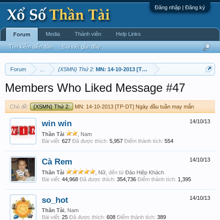
Đăng nhập | Đăng ký
Media
Thành viên
Help Links
Forum
Tìm kiếm diễn đàn
Bài viết gần đây
Forum
...
{XSMN} Thứ 2:
MN: 14-10-2013 [TP-DT] Ngày đầu tuần may mắ
Members Who Liked Message #47
Chủ đề:
{XSMN} Thứ 2:
MN: 14-10-2013 [TP-DT] Ngày đầu tuần may mắn
win win
14/10/13
Thần Tài
, Nam
Bài viết:
627
Đã được thích:
5,957
Điểm thành tích:
554
Cà Rem
14/10/13
Thần Tài
, Nữ,
đến từ
Đảo Hiệp Khách
Bài viết:
44,968
Đã được thích:
354,736
Điểm thành tích:
1,395
so_hot
14/10/13
Thần Tài
, Nam
Bài viết:
25
Đã được thích:
608
Điểm thành tích:
389