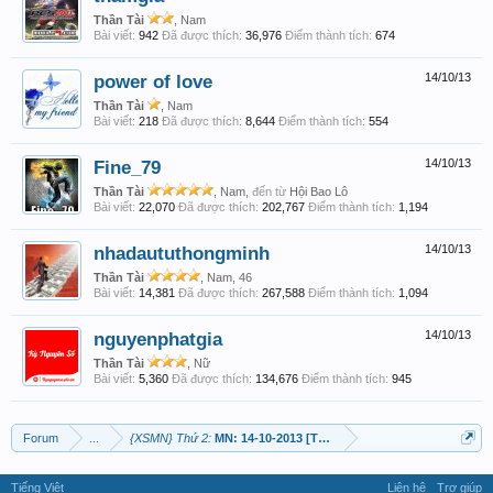
Thần Tài
, Nam
Bài viết:
942
Đã được thích:
36,976
Điểm thành tích:
674
power of love
14/10/13
Thần Tài
, Nam
Bài viết:
218
Đã được thích:
8,644
Điểm thành tích:
554
Fine_79
14/10/13
Thần Tài
, Nam,
đến từ
Hội Bao Lô
Bài viết:
22,070
Đã được thích:
202,767
Điểm thành tích:
1,194
nhadaututhongminh
14/10/13
Thần Tài
, Nam, 46
Bài viết:
14,381
Đã được thích:
267,588
Điểm thành tích:
1,094
nguyenphatgia
14/10/13
Thần Tài
, Nữ
Bài viết:
5,360
Đã được thích:
134,676
Điểm thành tích:
945
Forum
...
{XSMN} Thứ 2:
MN: 14-10-2013 [TP-DT] Ngày đầu tuần may mắ
Tiếng Việt
Liên hệ
Trợ giúp