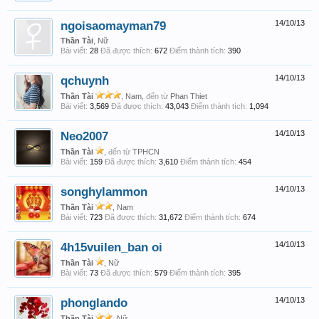
ngoisaomayman79
14/10/13
Thần Tài
, Nữ
Bài viết:
28
Đã được thích:
672
Điểm thành tích:
390
qchuynh
14/10/13
Thần Tài
, Nam,
đến từ
Phan Thiet
Bài viết:
3,569
Đã được thích:
43,043
Điểm thành tích:
1,094
Neo2007
14/10/13
Thần Tài
,
đến từ
TPHCN
Bài viết:
159
Đã được thích:
3,610
Điểm thành tích:
454
songhylammon
14/10/13
Thần Tài
, Nam
Bài viết:
723
Đã được thích:
31,672
Điểm thành tích:
674
4h15vuilen_ban oi
14/10/13
Thần Tài
, Nữ
Bài viết:
73
Đã được thích:
579
Điểm thành tích:
395
phonglando
14/10/13
Thần Tài
, Nữ