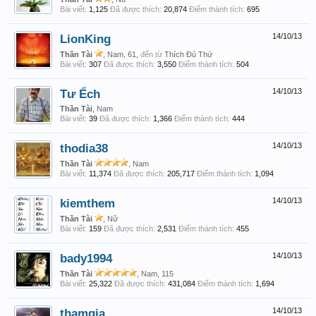
Bài viết:
1,125
Đã được thích:
20,874
Điểm thành tích:
695
LionKing
14/10/13
Thần Tài
, Nam, 61,
đến từ
Thích Đủ Thứ
Bài viết:
307
Đã được thích:
3,550
Điểm thành tích:
504
Tư Ếch
14/10/13
Thần Tài
, Nam
Bài viết:
39
Đã được thích:
1,366
Điểm thành tích:
444
thodia38
14/10/13
Thần Tài
, Nam
Bài viết:
11,374
Đã được thích:
205,717
Điểm thành tích:
1,094
kiemthem
14/10/13
Thần Tài
, Nữ
Bài viết:
159
Đã được thích:
2,531
Điểm thành tích:
455
bady1994
14/10/13
Thần Tài
, Nam, 115
Bài viết:
25,322
Đã được thích:
431,084
Điểm thành tích:
1,694
thamgia
14/10/13