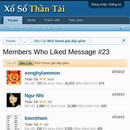
Đăng nhập | Đăng ký
Media
Thành viên
Help Links
Forum
Tìm kiếm diễn đàn
Bài viết gần đây
Forum
...
Báo Cáo
Nhờ Smod giải đáp giùm
Members Who Liked Message #23
Chủ đề:
Báo Cáo
Nhờ Smod giải đáp giùm
songhylammon
20/10/13
Thần Tài
, Nam
Bài viết:
723
Đã được thích:
31,672
Điểm thành tích:
674
Ngư Nhi
13/10/13
Thần Tài
, Nữ
Bài viết:
1,985
Đã được thích:
11,985
Điểm thành tích:
625
kiemthem
10/10/13
Thần Tài
, Nữ
Bài viết:
159
Đã được thích:
2,531
Điểm thành tích:
455