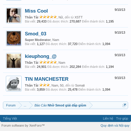
Miss Cool
9/10/13
Thần Tài
, Nữ,
đến từ
XSTT
Bài viết:
29,433
Đã được thích:
270,687
Điểm thành tích:
1,195
Smod_03
9/10/13
Super Moderator
, Nam
Bài viết:
1,127
Đã được thích:
37,720
Điểm thành tích:
1,094
kieuphong_@
9/10/13
Thần Tài
, Nam
Bài viết:
24,901
Đã được thích:
202,284
Điểm thành tích:
1,194
TIN MANCHESTER
9/10/13
Thần Tài
, Nam, 50,
đến từ
Somali
Bài viết:
3,859
Đã được thích:
25,478
Điểm thành tích:
1,094
Forum
...
Báo Cáo
Nhờ Smod giải đáp giùm
Tiếng Việt
Liên hệ
Trợ giúp
Forum software by XenForo™
Quy định và Nội quy