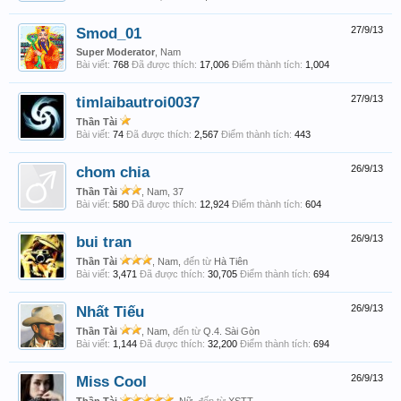
Smod_01
27/9/13
Super Moderator
, Nam
Bài viết:
768
Đã được thích:
17,006
Điểm thành tích:
1,004
timlaibautroi0037
27/9/13
Thần Tài
Bài viết:
74
Đã được thích:
2,567
Điểm thành tích:
443
chom chia
26/9/13
Thần Tài
, Nam, 37
Bài viết:
580
Đã được thích:
12,924
Điểm thành tích:
604
bui tran
26/9/13
Thần Tài
, Nam,
đến từ
Hà Tiên
Bài viết:
3,471
Đã được thích:
30,705
Điểm thành tích:
694
Nhất Tiếu
26/9/13
Thần Tài
, Nam,
đến từ
Q.4. Sài Gòn
Bài viết:
1,144
Đã được thích:
32,200
Điểm thành tích:
694
Miss Cool
26/9/13