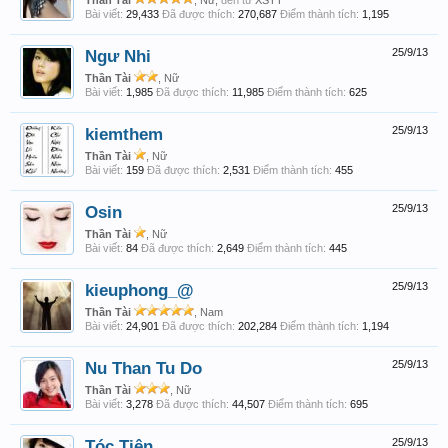
Thần Tài
, Nữ,
đến từ
XSTT
Bài viết:
29,433
Đã được thích:
270,687
Điểm thành tích:
1,195
Ngư Nhi
25/9/13
Thần Tài
, Nữ
Bài viết:
1,985
Đã được thích:
11,985
Điểm thành tích:
625
kiemthem
25/9/13
Thần Tài
, Nữ
Bài viết:
159
Đã được thích:
2,531
Điểm thành tích:
455
Osin
25/9/13
Thần Tài
, Nữ
Bài viết:
84
Đã được thích:
2,649
Điểm thành tích:
445
kieuphong_@
25/9/13
Thần Tài
, Nam
Bài viết:
24,901
Đã được thích:
202,284
Điểm thành tích:
1,194
Nu Than Tu Do
25/9/13
Thần Tài
, Nữ
Bài viết:
3,278
Đã được thích:
44,507
Điểm thành tích:
695
Tóc Tiên
25/9/13