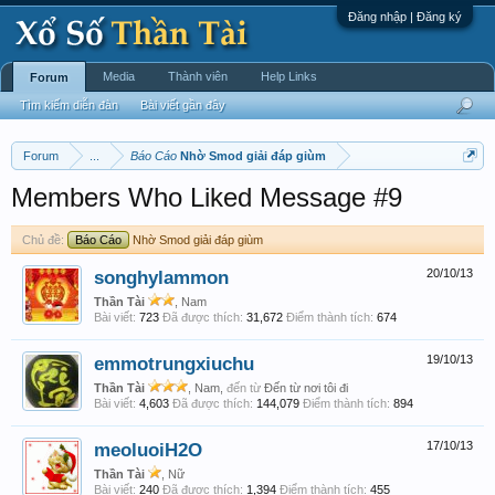
Đăng nhập | Đăng ký
Media
Thành viên
Help Links
Forum
Tìm kiếm diễn đàn
Bài viết gần đây
Forum
...
Báo Cáo
Nhờ Smod giải đáp giùm
Members Who Liked Message #9
Chủ đề:
Báo Cáo
Nhờ Smod giải đáp giùm
songhylammon
20/10/13
Thần Tài
, Nam
Bài viết:
723
Đã được thích:
31,672
Điểm thành tích:
674
emmotrungxiuchu
19/10/13
Thần Tài
, Nam,
đến từ
Đến từ nơi tôi đi
Bài viết:
4,603
Đã được thích:
144,079
Điểm thành tích:
894
meoluoiH2O
17/10/13
Thần Tài
, Nữ
Bài viết:
240
Đã được thích:
1,394
Điểm thành tích:
455