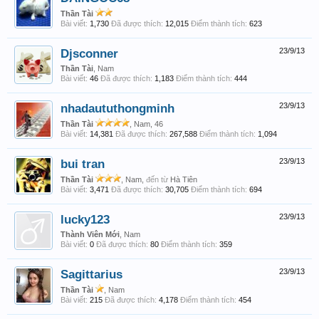
Thần Tài
Bài viết:
1,730
Đã được thích:
12,015
Điểm thành tích:
623
Djsconner
23/9/13
Thần Tài
, Nam
Bài viết:
46
Đã được thích:
1,183
Điểm thành tích:
444
nhadaututhongminh
23/9/13
Thần Tài
, Nam, 46
Bài viết:
14,381
Đã được thích:
267,588
Điểm thành tích:
1,094
bui tran
23/9/13
Thần Tài
, Nam,
đến từ
Hà Tiên
Bài viết:
3,471
Đã được thích:
30,705
Điểm thành tích:
694
lucky123
23/9/13
Thành Viên Mới
, Nam
Bài viết:
0
Đã được thích:
80
Điểm thành tích:
359
Sagittarius
23/9/13
Thần Tài
, Nam
Bài viết:
215
Đã được thích:
4,178
Điểm thành tích:
454