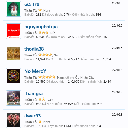
Gà Tre
23/9/13
Thần Tài
, Nam
Bài viết:
281
Đã được thích:
9,764
Điểm thành tích:
554
nguyenphatgia
23/9/13
Thần Tài
, Nữ
Bài viết:
5,360
Đã được thích:
134,676
Điểm thành tích:
945
thodia38
22/9/13
Thần Tài
, Nam
Bài viết:
11,374
Đã được thích:
205,717
Điểm thành tích:
1,094
No MercY
22/9/13
Thần Tài
, Nam,
đến từ
Ốc Nhân Các
Bài viết:
20,583
Đã được thích:
240,085
Điểm thành tích:
1,494
thamgia
22/9/13
Thần Tài
, Nam
Bài viết:
942
Đã được thích:
36,976
Điểm thành tích:
674
dwar93
22/9/13
Thần Tài
, Nam
Bài viết:
155
Đã được thích:
4,664
Điểm thành tích:
554