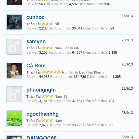
Bài viết:
569
Đã được thích:
4,592
Điểm thành tích:
904
cunhoc
23/9/13
Thần Tài
, Nữ
Bài viết:
2,263
Đã được thích:
30,041
Điểm thành tích:
694
samvnn
23/9/13
Thần Tài
, Nam,
đến từ
MN
Bài viết:
3,205
Đã được thích:
64,587
Điểm thành tích:
1,198
Cà Rem
23/9/13
Thần Tài
, Nữ,
đến từ
Đảo Hiệp Khách
Bài viết:
44,968
Đã được thích:
354,736
Điểm thành tích:
1,395
phuongnghi
23/9/13
Thần Tài
, Nam, 35
Bài viết:
3,151
Đã được thích:
37,464
Điểm thành tích:
794
ngocthanhhg
23/9/13
Thần Tài
, Nam
Bài viết:
2,070
Đã được thích:
23,723
Điểm thành tích:
695
DAINGOC68
23/9/13