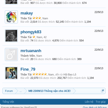
Bài viết:
907
Đã được thích:
30,800
Điểm thành tích:
674
makay
22/9/13
Thần Tài
, Nam
Bài viết:
2,014
Đã được thích:
52,145
Điểm thành tích:
1,194
phongyk83
22/9/13
Thần Tài
, Nam, 42
Bài viết:
74
Đã được thích:
4,876
Điểm thành tích:
554
mrtuananh
22/9/13
Thành Viên
, Nam
Bài viết:
20
Đã được thích:
680
Điểm thành tích:
389
Fine_79
22/9/13
Thần Tài
, Nam,
đến từ
Hội Bao Lô
Bài viết:
22,070
Đã được thích:
202,767
Điểm thành tích:
1,194
Forum
...
MB 23/09/13 Thông vận cho ACE!
Tiếng Việt
Liên hệ
Trợ giúp
Forum software by XenForo™
Quy định và Nội quy