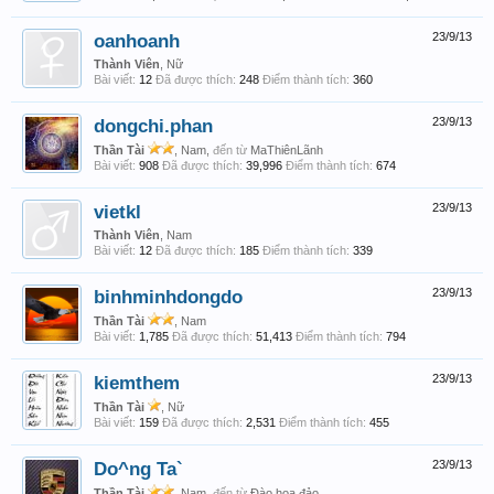
oanhoanh
23/9/13
Thành Viên
, Nữ
Bài viết:
12
Đã được thích:
248
Điểm thành tích:
360
dongchi.phan
23/9/13
Thần Tài
, Nam,
đến từ
MaThiênLãnh
Bài viết:
908
Đã được thích:
39,996
Điểm thành tích:
674
vietkl
23/9/13
Thành Viên
, Nam
Bài viết:
12
Đã được thích:
185
Điểm thành tích:
339
binhminhdongdo
23/9/13
Thần Tài
, Nam
Bài viết:
1,785
Đã được thích:
51,413
Điểm thành tích:
794
kiemthem
23/9/13
Thần Tài
, Nữ
Bài viết:
159
Đã được thích:
2,531
Điểm thành tích:
455
Do^ng Ta`
23/9/13
Thần Tài
, Nam,
đến từ
Đào hoa đảo