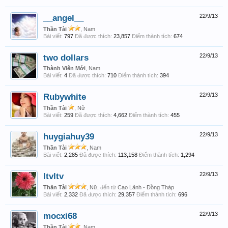
__angel__
22/9/13
Thần Tài
, Nam
Bài viết:
797
Đã được thích:
23,857
Điểm thành tích:
674
two dollars
22/9/13
Thành Viên Mới
, Nam
Bài viết:
4
Đã được thích:
710
Điểm thành tích:
394
Rubywhite
22/9/13
Thần Tài
, Nữ
Bài viết:
259
Đã được thích:
4,662
Điểm thành tích:
455
huygiahuy39
22/9/13
Thần Tài
, Nam
Bài viết:
2,285
Đã được thích:
113,158
Điểm thành tích:
1,294
ltvltv
22/9/13
Thần Tài
, Nữ,
đến từ
Cao Lãnh - Đồng Tháp
Bài viết:
2,332
Đã được thích:
29,357
Điểm thành tích:
696
mocxi68
22/9/13
Thần Tài
, Nam