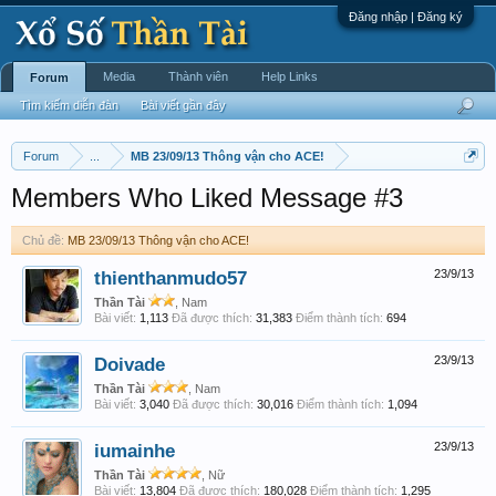
Đăng nhập | Đăng ký
Media
Thành viên
Help Links
Forum
Tìm kiếm diễn đàn
Bài viết gần đây
Forum
...
MB 23/09/13 Thông vận cho ACE!
Members Who Liked Message #3
Chủ đề:
MB 23/09/13 Thông vận cho ACE!
thienthanmudo57
23/9/13
Thần Tài
, Nam
Bài viết:
1,113
Đã được thích:
31,383
Điểm thành tích:
694
Doivade
23/9/13
Thần Tài
, Nam
Bài viết:
3,040
Đã được thích:
30,016
Điểm thành tích:
1,094
iumainhe
23/9/13
Thần Tài
, Nữ
Bài viết:
13,804
Đã được thích:
180,028
Điểm thành tích:
1,295