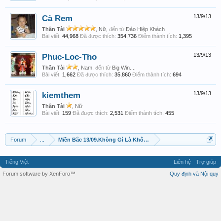
Cà Rem
13/9/13
Thần Tài
, Nữ,
đến từ
Đảo Hiệp Khách
Bài viết:
44,968
Đã được thích:
354,736
Điểm thành tích:
1,395
Phuc-Loc-Tho
13/9/13
Thần Tài
, Nam,
đến từ
Big Win....
Bài viết:
1,662
Đã được thích:
35,860
Điểm thành tích:
694
kiemthem
13/9/13
Thần Tài
, Nữ
Bài viết:
159
Đã được thích:
2,531
Điểm thành tích:
455
Forum
...
Miền Bắc 13/09.Không Gì Là Không Thể.
Tiếng Việt
Liên hệ
Trợ giúp
Forum software by XenForo™
Quy định và Nội quy