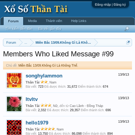
Đăng nhập | Đăng ký
Media
Thành viên
Help Links
Forum
Tìm kiếm diễn đàn
Bài viết gần đây
Forum
...
Miền Bắc 13/09.Không Gì Là Không Thể.
Members Who Liked Message #99
Chủ đề:
Miền Bắc 13/09.Không Gì Là Không Thể.
songhylammon
13/9/13
Thần Tài
, Nam
Bài viết:
723
Đã được thích:
31,672
Điểm thành tích:
674
ltvltv
13/9/13
Thần Tài
, Nữ,
đến từ
Cao Lãnh - Đồng Tháp
Bài viết:
2,332
Đã được thích:
29,357
Điểm thành tích:
696
hello1979
13/9/13
Thần Tài
, Nam
Bài viết:
13,750
Đã được thích:
86,098
Điểm thành tích:
894