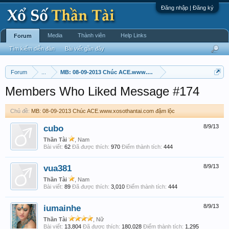
Đăng nhập | Đăng ký
Media
Thành viên
Help Links
Forum
Tìm kiếm diễn đàn
Bài viết gần đây
Forum
...
MB: 08-09-2013 Chúc ACE.www.xosothantai.com đậm lộc
Members Who Liked Message #174
Chủ đề:
MB: 08-09-2013 Chúc ACE.www.xosothantai.com đậm lộc
cubo
8/9/13
Thần Tài
, Nam
Bài viết:
62
Đã được thích:
970
Điểm thành tích:
444
vua381
8/9/13
Thần Tài
, Nam
Bài viết:
89
Đã được thích:
3,010
Điểm thành tích:
444
iumainhe
8/9/13
Thần Tài
, Nữ
Bài viết:
13,804
Đã được thích:
180,028
Điểm thành tích:
1,295