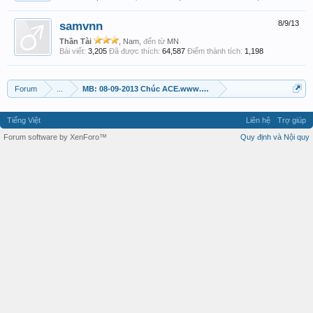
samvnn
8/9/13
Thần Tài
, Nam,
đến từ
MN
Bài viết:
3,205
Đã được thích:
64,587
Điểm thành tích:
1,198
Forum
...
MB: 08-09-2013 Chúc ACE.www.xosothantai.com đậm lộc
Tiếng Việt
Liên hệ
Trợ giúp
Forum software by XenForo™
Quy định và Nội quy