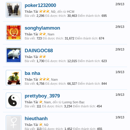
poker1232000
2/9/13
Thần Tài
, Nữ,
đến từ
HCM
Bài viết:
2,296
Đã được thích:
30,463
Điểm thành tích:
695
songhylammon
2/9/13
Thần Tài
, Nam
Bài viết:
723
Đã được thích:
31,672
Điểm thành tích:
674
DAINGOC68
2/9/13
Thần Tài
Bài viết:
1,730
Đã được thích:
12,015
Điểm thành tích:
623
ba nha
1/9/13
Thần Tài
, Nam
Bài viết:
6,756
Đã được thích:
66,327
Điểm thành tích:
844
prettyboy_3979
1/9/13
Thần Tài
, Nam,
đến từ
Lương Sơn Bạc
Bài viết:
111
Đã được thích:
3,234
Điểm thành tích:
454
hieuthanh
1/9/13
Thần Tài
, Nữ
Bài viết:
113
Đã được thích:
1,452
Điểm thành tích:
455