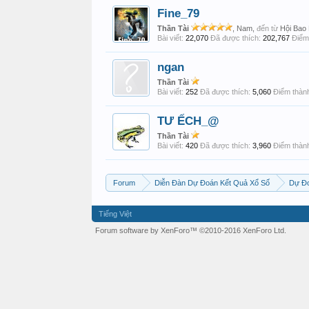
Fine_79
Thần Tài
, Nam,
đến từ
Hội Bao
Bài viết:
22,070
Đã được thích:
202,767
Điểm 
ngan
Thần Tài
Bài viết:
252
Đã được thích:
5,060
Điểm thành
TƯ ẾCH_@
Thần Tài
Bài viết:
420
Đã được thích:
3,960
Điểm thành
Forum
Diễn Đàn Dự Đoán Kết Quả Xổ Số
Dự Đo
Tiếng Việt
Forum software by XenForo™
©2010-2016 XenForo Ltd.