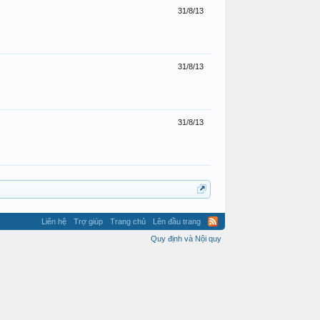
31/8/13
31/8/13
31/8/13
Liên hệ
Trợ giúp
Trang chủ
Lên đầu trang
Quy định và Nội quy