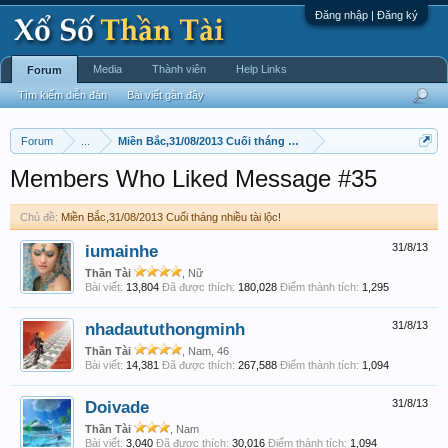
Đăng nhập | Đăng ký
Media
Thành viên
Help Links
Forum
Tìm kiếm diễn đàn
Bài viết gần đây
Forum
...
Miền Bắc,31/08/2013 Cuối tháng nhiều tài lộc!
Members Who Liked Message #35
Chủ đề:
Miền Bắc,31/08/2013 Cuối tháng nhiều tài lộc!
iumainhe
31/8/13
Thần Tài
, Nữ
Bài viết:
13,804
Đã được thích:
180,028
Điểm thành tích:
1,295
nhadaututhongminh
31/8/13
Thần Tài
, Nam, 46
Bài viết:
14,381
Đã được thích:
267,588
Điểm thành tích:
1,094
Doivade
31/8/13
Thần Tài
, Nam
Bài viết:
3,040
Đã được thích:
30,016
Điểm thành tích:
1,094