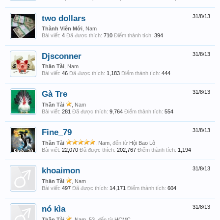
two dollars
31/8/13
Thành Viên Mới
, Nam
Bài viết:
4
Đã được thích:
710
Điểm thành tích:
394
Djsconner
31/8/13
Thần Tài
, Nam
Bài viết:
46
Đã được thích:
1,183
Điểm thành tích:
444
Gà Tre
31/8/13
Thần Tài
, Nam
Bài viết:
281
Đã được thích:
9,764
Điểm thành tích:
554
Fine_79
31/8/13
Thần Tài
, Nam,
đến từ
Hội Bao Lô
Bài viết:
22,070
Đã được thích:
202,767
Điểm thành tích:
1,194
khoaimon
31/8/13
Thần Tài
, Nam
Bài viết:
497
Đã được thích:
14,171
Điểm thành tích:
604
nó kìa
31/8/13
Thần Tài
, Nam, 53,
đến từ
HCMC