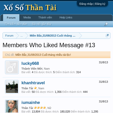
Đăng nhập | Đăng ký
Media
Thành viên
Help Links
Forum
Tìm kiếm diễn đàn
Bài viết gần đây
Forum
...
Miền Bắc,31/08/2013 Cuối tháng nhiều tài lộc!
Members Who Liked Message #13
Chủ đề:
Miền Bắc,31/08/2013 Cuối tháng nhiều tài lộc!
lucky668
31/8/13
Thành Viên Mới
, Nam
Bài viết:
4
Đã được thích:
5
Điểm thành tích:
314
khanhtravel
31/8/13
Thần Tài
, Nam
Bài viết:
50
Đã được thích:
1,356
Điểm thành tích:
444
iumainhe
31/8/13
Thần Tài
, Nữ
Bài viết:
13,804
Đã được thích:
180,028
Điểm thành tích:
1,295