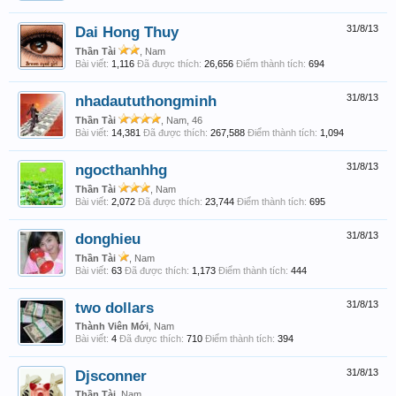
Dai Hong Thuy
31/8/13
Thần Tài
, Nam
Bài viết:
1,116
Đã được thích:
26,656
Điểm thành tích:
694
nhadaututhongminh
31/8/13
Thần Tài
, Nam, 46
Bài viết:
14,381
Đã được thích:
267,588
Điểm thành tích:
1,094
ngocthanhhg
31/8/13
Thần Tài
, Nam
Bài viết:
2,072
Đã được thích:
23,744
Điểm thành tích:
695
donghieu
31/8/13
Thần Tài
, Nam
Bài viết:
63
Đã được thích:
1,173
Điểm thành tích:
444
two dollars
31/8/13
Thành Viên Mới
, Nam
Bài viết:
4
Đã được thích:
710
Điểm thành tích:
394
Djsconner
31/8/13
Thần Tài
, Nam