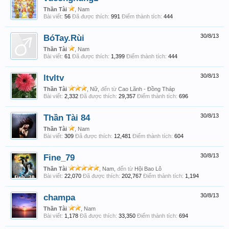
Thần Tài
, Nam
Bài viết:
56
Đã được thích:
991
Điểm thành tích:
444
BóTay.Rùi
30/8/13
Thần Tài
, Nam
Bài viết:
61
Đã được thích:
1,399
Điểm thành tích:
444
ltvltv
30/8/13
Thần Tài
, Nữ,
đến từ
Cao Lãnh - Đồng Tháp
Bài viết:
2,332
Đã được thích:
29,357
Điểm thành tích:
696
Thần Tài 84
30/8/13
Thần Tài
, Nam
Bài viết:
309
Đã được thích:
12,481
Điểm thành tích:
604
Fine_79
30/8/13
Thần Tài
, Nam,
đến từ
Hội Bao Lô
Bài viết:
22,070
Đã được thích:
202,767
Điểm thành tích:
1,194
champa
30/8/13
Thần Tài
, Nam
Bài viết:
1,178
Đã được thích:
33,350
Điểm thành tích:
694