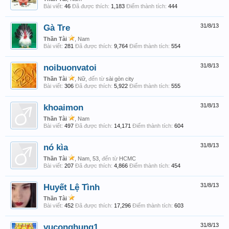
Bài viết:
46
Đã được thích:
1,183
Điểm thành tích:
444
Gà Tre
31/8/13
Thần Tài
, Nam
Bài viết:
281
Đã được thích:
9,764
Điểm thành tích:
554
noibuonvatoi
31/8/13
Thần Tài
, Nữ,
đến từ
sài gòn city
Bài viết:
306
Đã được thích:
5,922
Điểm thành tích:
555
khoaimon
31/8/13
Thần Tài
, Nam
Bài viết:
497
Đã được thích:
14,171
Điểm thành tích:
604
nó kìa
31/8/13
Thần Tài
, Nam, 53,
đến từ
HCMC
Bài viết:
207
Đã được thích:
4,866
Điểm thành tích:
454
Huyết Lệ Tình
31/8/13
Thần Tài
Bài viết:
452
Đã được thích:
17,296
Điểm thành tích:
603
vuconghung1
31/8/13