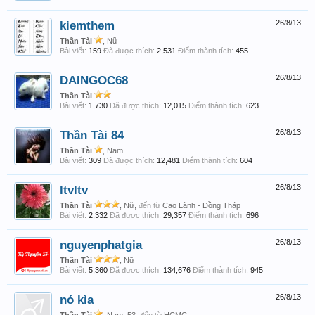
kiemthem
26/8/13
Thần Tài
, Nữ
Bài viết:
159
Đã được thích:
2,531
Điểm thành tích:
455
DAINGOC68
26/8/13
Thần Tài
Bài viết:
1,730
Đã được thích:
12,015
Điểm thành tích:
623
Thần Tài 84
26/8/13
Thần Tài
, Nam
Bài viết:
309
Đã được thích:
12,481
Điểm thành tích:
604
ltvltv
26/8/13
Thần Tài
, Nữ,
đến từ
Cao Lãnh - Đồng Tháp
Bài viết:
2,332
Đã được thích:
29,357
Điểm thành tích:
696
nguyenphatgia
26/8/13
Thần Tài
, Nữ
Bài viết:
5,360
Đã được thích:
134,676
Điểm thành tích:
945
nó kìa
26/8/13