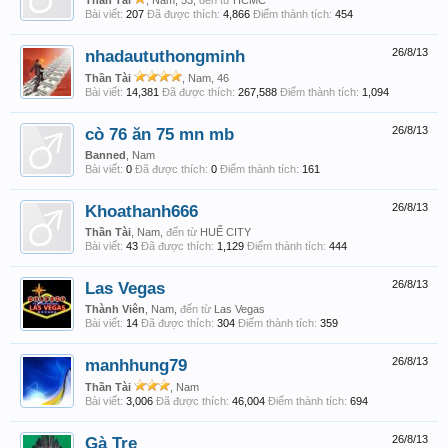
Thần Tài
, Nam, 53,
đến từ
HCMC
Bài viết:
207
Đã được thích:
4,866
Điểm thành tích:
454
nhadaututhongminh
26/8/13
Thần Tài
, Nam, 46
Bài viết:
14,381
Đã được thích:
267,588
Điểm thành tích:
1,094
cò 76 ăn 75 mn mb
26/8/13
Banned
, Nam
Bài viết:
0
Đã được thích:
0
Điểm thành tích:
161
Khoathanh666
26/8/13
Thần Tài
, Nam,
đến từ
HUẾ CITY
Bài viết:
43
Đã được thích:
1,129
Điểm thành tích:
444
Las Vegas
26/8/13
Thành Viên
, Nam,
đến từ
Las Vegas
Bài viết:
14
Đã được thích:
304
Điểm thành tích:
359
manhhung79
26/8/13
Thần Tài
, Nam
Bài viết:
3,006
Đã được thích:
46,004
Điểm thành tích:
694
Gà Tre
26/8/13