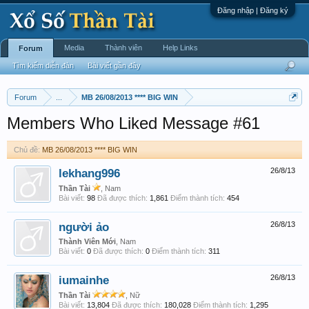
Đăng nhập | Đăng ký
Media
Thành viên
Help Links
Forum
Tìm kiếm diễn đàn
Bài viết gần đây
Forum
...
MB 26/08/2013 **** BIG WIN
Members Who Liked Message #61
Chủ đề:
MB 26/08/2013 **** BIG WIN
lekhang996
26/8/13
Thần Tài
, Nam
Bài viết:
98
Đã được thích:
1,861
Điểm thành tích:
454
người ảo
26/8/13
Thành Viên Mới
, Nam
Bài viết:
0
Đã được thích:
0
Điểm thành tích:
311
iumainhe
26/8/13
Thần Tài
, Nữ
Bài viết:
13,804
Đã được thích:
180,028
Điểm thành tích:
1,295