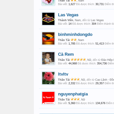
Thần Tài
, Nam
Bài viết:
1,627
Đã được thích:
30,731
Điểm th
Las Vegas
Thành Viên
, Nam,
đến từ
Las Vegas
Bài viết:
14
Đã được thích:
304
Điểm thành tí
binhminhdongdo
Thần Tài
, Nam
Bài viết:
1,785
Đã được thích:
51,413
Điểm th
Cà Rem
Thần Tài
, Nữ,
đến từ
Đảo Hiệp
Bài viết:
44,968
Đã được thích:
354,736
Điểm 
ltvltv
Thần Tài
, Nữ,
đến từ
Cao Lãnh - Đồ
Bài viết:
2,332
Đã được thích:
29,357
Điểm th
nguyenphatgia
Thần Tài
, Nữ
Bài viết:
5,360
Đã được thích:
134,676
Điểm t