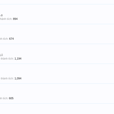
 đi
hành tích:
894
h tích:
674
 Lô
thành tích:
1,194
thành tích:
1,094
h tích:
605