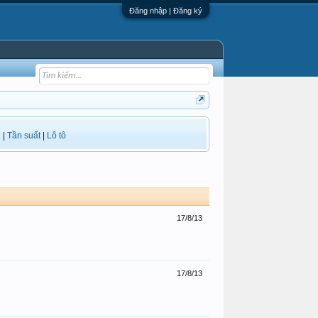
Đăng nhập | Đăng ký
i
|
Tần suất
|
Lô tô
17/8/13
17/8/13