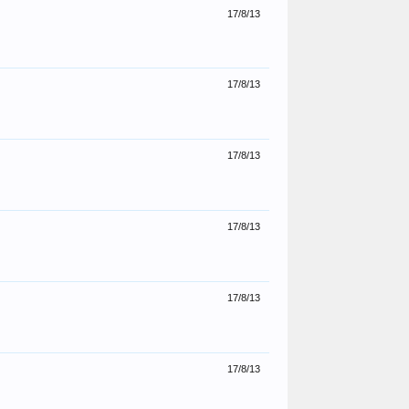
17/8/13
17/8/13
17/8/13
17/8/13
17/8/13
17/8/13