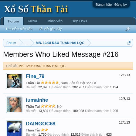
Đăng nhập | Đăng ký
Media
Thành viên
Help Links
Forum
Tìm kiếm diễn đàn
Bài viết gần đây
Forum
...
MB. 12/08 ĐẦU TUẦN HÁI LỘC
Members Who Liked Message #216
Chủ đề:
MB. 12/08 ĐẦU TUẦN HÁI LỘC
Fine_79
12/8/13
Thần Tài
, Nam,
đến từ
Hội Bao Lô
Bài viết:
22,070
Đã được thích:
202,767
Điểm thành tích:
1,194
iumainhe
12/8/13
Thần Tài
, Nữ
Bài viết:
13,804
Đã được thích:
180,028
Điểm thành tích:
1,295
DAINGOC68
12/8/13
Thần Tài
Bài viết:
1,730
Đã được thích:
12,015
Điểm thành tích:
623