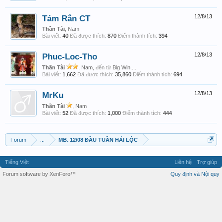
Tám Rắn CT
12/8/13
Thần Tài
, Nam
Bài viết:
40
Đã được thích:
870
Điểm thành tích:
394
Phuc-Loc-Tho
12/8/13
Thần Tài
, Nam,
đến từ
Big Win....
Bài viết:
1,662
Đã được thích:
35,860
Điểm thành tích:
694
MrKu
12/8/13
Thần Tài
, Nam
Bài viết:
52
Đã được thích:
1,000
Điểm thành tích:
444
Forum
...
MB. 12/08 ĐẦU TUẦN HÁI LỘC
Tiếng Việt
Liên hệ
Trợ giúp
Forum software by XenForo™
Quy định và Nội quy