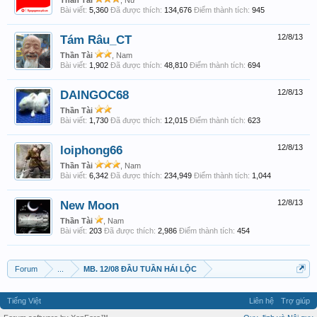
Thần Tài
, Nữ
Bài viết:
5,360
Đã được thích:
134,676
Điểm thành tích:
945
Tám Râu_CT
12/8/13
Thần Tài
, Nam
Bài viết:
1,902
Đã được thích:
48,810
Điểm thành tích:
694
DAINGOC68
12/8/13
Thần Tài
Bài viết:
1,730
Đã được thích:
12,015
Điểm thành tích:
623
loiphong66
12/8/13
Thần Tài
, Nam
Bài viết:
6,342
Đã được thích:
234,949
Điểm thành tích:
1,044
New Moon
12/8/13
Thần Tài
, Nam
Bài viết:
203
Đã được thích:
2,986
Điểm thành tích:
454
Forum
...
MB. 12/08 ĐẦU TUẦN HÁI LỘC
Tiếng Việt
Liên hệ
Trợ giúp