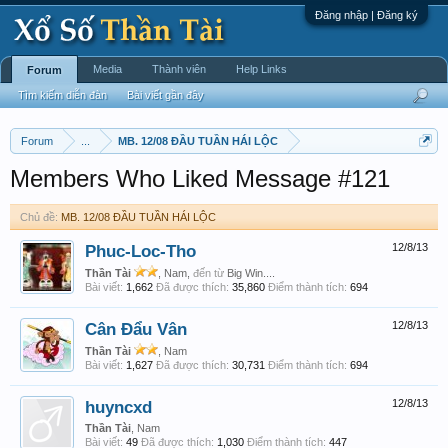
Đăng nhập | Đăng ký
Media
Thành viên
Help Links
Forum
Tìm kiếm diễn đàn
Bài viết gần đây
Forum
...
MB. 12/08 ĐẦU TUẦN HÁI LỘC
Members Who Liked Message #121
Chủ đề:
MB. 12/08 ĐẦU TUẦN HÁI LỘC
Phuc-Loc-Tho
12/8/13
Thần Tài
, Nam,
đến từ
Big Win....
Bài viết:
1,662
Đã được thích:
35,860
Điểm thành tích:
694
Cân Đẩu Vân
12/8/13
Thần Tài
, Nam
Bài viết:
1,627
Đã được thích:
30,731
Điểm thành tích:
694
huyncxd
12/8/13
Thần Tài
, Nam
Bài viết:
49
Đã được thích:
1,030
Điểm thành tích:
447