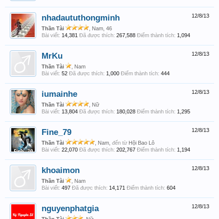
nhadaututhongminh
12/8/13
Thần Tài
, Nam, 46
Bài viết:
14,381
Đã được thích:
267,588
Điểm thành tích:
1,094
MrKu
12/8/13
Thần Tài
, Nam
Bài viết:
52
Đã được thích:
1,000
Điểm thành tích:
444
iumainhe
12/8/13
Thần Tài
, Nữ
Bài viết:
13,804
Đã được thích:
180,028
Điểm thành tích:
1,295
Fine_79
12/8/13
Thần Tài
, Nam,
đến từ
Hội Bao Lô
Bài viết:
22,070
Đã được thích:
202,767
Điểm thành tích:
1,194
khoaimon
12/8/13
Thần Tài
, Nam
Bài viết:
497
Đã được thích:
14,171
Điểm thành tích:
604
nguyenphatgia
12/8/13