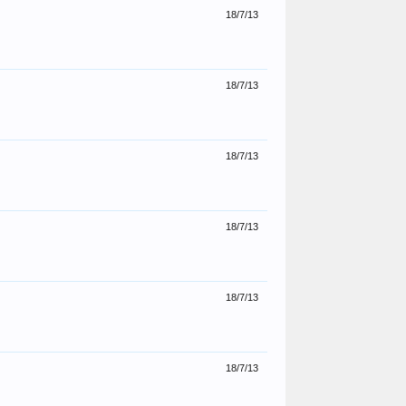
18/7/13
18/7/13
18/7/13
18/7/13
18/7/13
18/7/13