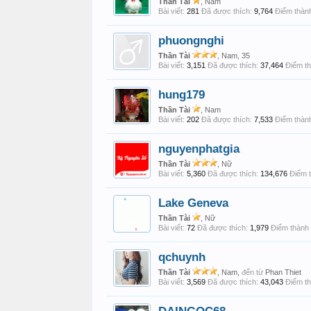
Thần Tài
, Nam
Bài viết:
281
Đã được thích:
9,764
Điểm thành
phuongnghi
Thần Tài
, Nam, 35
Bài viết:
3,151
Đã được thích:
37,464
Điểm th
hung179
Thần Tài
, Nam
Bài viết:
202
Đã được thích:
7,533
Điểm thành
nguyenphatgia
Thần Tài
, Nữ
Bài viết:
5,360
Đã được thích:
134,676
Điểm t
Lake Geneva
Thần Tài
, Nữ
Bài viết:
72
Đã được thích:
1,979
Điểm thành 
qchuynh
Thần Tài
, Nam,
đến từ
Phan Thiet
Bài viết:
3,569
Đã được thích:
43,043
Điểm th