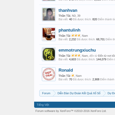
thanhvan
Thần Tài
, Nữ, 39
Bài viết:
40
Đã được thích:
820
Điểm thành tí
phantulinh
Thần Tài
, Nam
Bài viết:
2,232
Đã được thích:
68,701
Điểm th
emmotrungxiuchu
Thần Tài
, Nam,
đến từ
Đến từ nơi tôi
Bài viết:
4,603
Đã được thích:
144,079
Điểm t
Ronald
Thần Tài
, Nam
Bài viết:
70
Đã được thích:
2,908
Điểm thành 
Forum
Diễn Đàn Dự Đoán Kết Quả Xổ Số
Dự Đ
Tiếng Việt
Forum software by XenForo™
©2010-2016 XenForo Ltd.