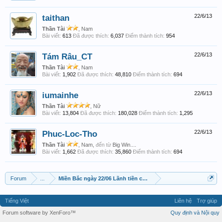
taithan
22/6/13
Thần Tài
, Nam
Bài viết:
613
Đã được thích:
6,037
Điểm thành tích:
954
Tám Râu_CT
22/6/13
Thần Tài
, Nam
Bài viết:
1,902
Đã được thích:
48,810
Điểm thành tích:
694
iumainhe
22/6/13
Thần Tài
, Nữ
Bài viết:
13,804
Đã được thích:
180,028
Điểm thành tích:
1,295
Phuc-Loc-Tho
22/6/13
Thần Tài
, Nam,
đến từ
Big Win....
Bài viết:
1,662
Đã được thích:
35,860
Điểm thành tích:
694
Forum
...
Miền Bắc ngày 22/06 Lãnh tiền cuối tuần
Tiếng Việt
Liên hệ
Trợ giúp
Forum software by XenForo™
Quy định và Nội quy