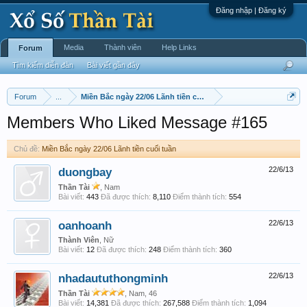
Đăng nhập | Đăng ký
Media
Thành viên
Help Links
Forum
Tìm kiếm diễn đàn
Bài viết gần đây
Forum
...
Miền Bắc ngày 22/06 Lãnh tiền cuối tuần
Members Who Liked Message #165
Chủ đề:
Miền Bắc ngày 22/06 Lãnh tiền cuối tuần
duongbay
22/6/13
Thần Tài
, Nam
Bài viết:
443
Đã được thích:
8,110
Điểm thành tích:
554
oanhoanh
22/6/13
Thành Viên
, Nữ
Bài viết:
12
Đã được thích:
248
Điểm thành tích:
360
nhadaututhongminh
22/6/13
Thần Tài
, Nam, 46
Bài viết:
14,381
Đã được thích:
267,588
Điểm thành tích:
1,094