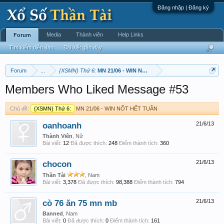
Đăng nhập | Đăng ký
Media
Thành viên
Help Links
Forum
Tìm kiếm diễn đàn
Bài viết gần đây
Forum
...
{XSMN} Thứ 6:
MN 21/06 - WIN NỐT HẾT TUẦN
Members Who Liked Message #53
Chủ đề:
{XSMN} Thứ 6:
MN 21/06 - WIN NỐT HẾT TUẦN
oanhoanh
21/6/13
Thành Viên
, Nữ
Bài viết:
12
Đã được thích:
248
Điểm thành tích:
360
chocon
21/6/13
Thần Tài
, Nam
Bài viết:
3,378
Đã được thích:
98,388
Điểm thành tích:
794
cò 76 ăn 75 mn mb
21/6/13
Banned
, Nam
Bài viết:
0
Đã được thích:
0
Điểm thành tích:
161