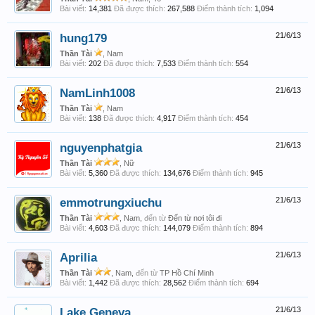
Bài viết:
14,381
Đã được thích:
267,588
Điểm thành tích:
1,094
hung179
21/6/13
Thần Tài
, Nam
Bài viết:
202
Đã được thích:
7,533
Điểm thành tích:
554
NamLinh1008
21/6/13
Thần Tài
, Nam
Bài viết:
138
Đã được thích:
4,917
Điểm thành tích:
454
nguyenphatgia
21/6/13
Thần Tài
, Nữ
Bài viết:
5,360
Đã được thích:
134,676
Điểm thành tích:
945
emmotrungxiuchu
21/6/13
Thần Tài
, Nam,
đến từ
Đến từ nơi tôi đi
Bài viết:
4,603
Đã được thích:
144,079
Điểm thành tích:
894
Aprilia
21/6/13
Thần Tài
, Nam,
đến từ
TP Hồ Chí Minh
Bài viết:
1,442
Đã được thích:
28,562
Điểm thành tích:
694
Lake Geneva
21/6/13