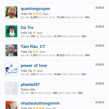
quanlongxuyen
21/6/13
Thần Tài
, Nam
Bài viết:
5,289
Đã được thích:
76,164
Điểm thành tích:
844
Gà Tre
21/6/13
Thần Tài
, Nam
Bài viết:
281
Đã được thích:
9,764
Điểm thành tích:
554
Tám Râu_CT
21/6/13
Thần Tài
, Nam
Bài viết:
1,902
Đã được thích:
48,810
Điểm thành tích:
694
power of love
21/6/13
Thần Tài
, Nam
Bài viết:
218
Đã được thích:
8,644
Điểm thành tích:
554
phatdat97
21/6/13
Thành Viên
Bài viết:
16
Đã được thích:
298
Điểm thành tích:
358
nhadaututhongminh
21/6/13
Thần Tài
, Nam, 46