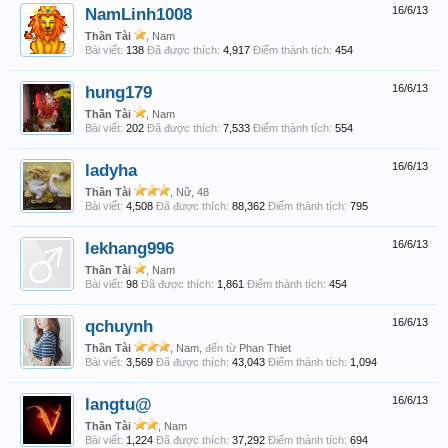
NamLinh1008
16/6/13
Thần Tài
, Nam
Bài viết:
138
Đã được thích:
4,917
Điểm thành tích:
454
hung179
16/6/13
Thần Tài
, Nam
Bài viết:
202
Đã được thích:
7,533
Điểm thành tích:
554
ladyha
16/6/13
Thần Tài
, Nữ, 48
Bài viết:
4,508
Đã được thích:
88,362
Điểm thành tích:
795
lekhang996
16/6/13
Thần Tài
, Nam
Bài viết:
98
Đã được thích:
1,861
Điểm thành tích:
454
qchuynh
16/6/13
Thần Tài
, Nam,
đến từ
Phan Thiet
Bài viết:
3,569
Đã được thích:
43,043
Điểm thành tích:
1,094
langtu@
16/6/13
Thần Tài
, Nam
Bài viết:
1,224
Đã được thích:
37,292
Điểm thành tích:
694