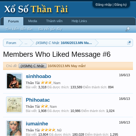
Đăng nhập | Đăng ký
Media
Thành viên
Help Links
Forum
Tìm kiếm diễn đàn
Bài viết gần đây
Forum
...
{XSMN} C Nhật:
16/06/2013.MN May mắn!
Members Who Liked Message #6
Chủ đề:
{XSMN} C Nhật:
16/06/2013.MN May mắn!
sinhhoabo
16/6/13
Thần Tài
, Nam
Bài viết:
3,318
Đã được thích:
133,589
Điểm thành tích:
894
Phihoatac
16/6/13
Thần Tài
, Nam
Bài viết:
1,908
Đã được thích:
10,986
Điểm thành tích:
1,024
iumainhe
16/6/13
Thần Tài
, Nữ
Bài viết:
13,804
Đã được thích:
180,028
Điểm thành tích:
1,295