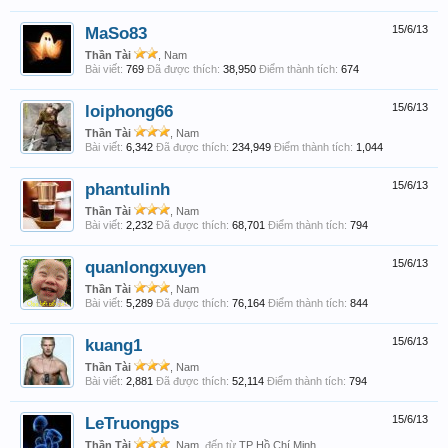
MaSo83
15/6/13
Thần Tài
, Nam
Bài viết:
769
Đã được thích:
38,950
Điểm thành tích:
674
loiphong66
15/6/13
Thần Tài
, Nam
Bài viết:
6,342
Đã được thích:
234,949
Điểm thành tích:
1,044
phantulinh
15/6/13
Thần Tài
, Nam
Bài viết:
2,232
Đã được thích:
68,701
Điểm thành tích:
794
quanlongxuyen
15/6/13
Thần Tài
, Nam
Bài viết:
5,289
Đã được thích:
76,164
Điểm thành tích:
844
kuang1
15/6/13
Thần Tài
, Nam
Bài viết:
2,881
Đã được thích:
52,114
Điểm thành tích:
794
LeTruongps
15/6/13
Thần Tài
, Nam,
đến từ
TP Hồ Chí Minh