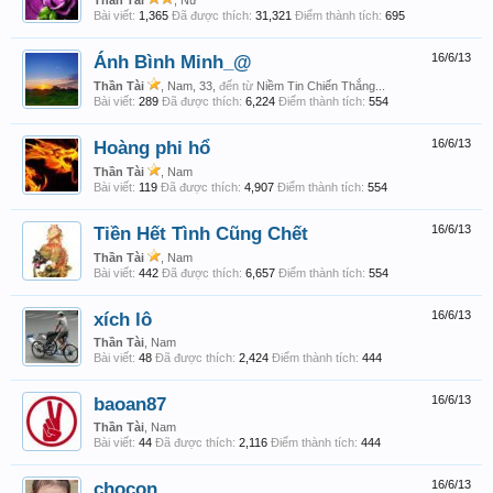
Thần Tài
, Nữ
Bài viết:
1,365
Đã được thích:
31,321
Điểm thành tích:
695
Ánh Bình Minh_@
16/6/13
Thần Tài
, Nam, 33,
đến từ
Niềm Tin Chiến Thắng...
Bài viết:
289
Đã được thích:
6,224
Điểm thành tích:
554
Hoàng phi hổ
16/6/13
Thần Tài
, Nam
Bài viết:
119
Đã được thích:
4,907
Điểm thành tích:
554
Tiền Hết Tình Cũng Chết
16/6/13
Thần Tài
, Nam
Bài viết:
442
Đã được thích:
6,657
Điểm thành tích:
554
xích lô
16/6/13
Thần Tài
, Nam
Bài viết:
48
Đã được thích:
2,424
Điểm thành tích:
444
baoan87
16/6/13
Thần Tài
, Nam
Bài viết:
44
Đã được thích:
2,116
Điểm thành tích:
444
chocon
16/6/13