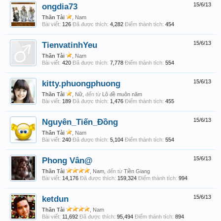
ongdia73
15/6/13
Thần Tài
, Nam
Bài viết:
126
Đã được thích:
4,282
Điểm thành tích:
454
TienvatinhYeu
15/6/13
Thần Tài
, Nam
Bài viết:
420
Đã được thích:
7,778
Điểm thành tích:
554
kitty.phuongphuong
15/6/13
Thần Tài
, Nữ,
đến từ
Lô đề muôn năm
Bài viết:
189
Đã được thích:
1,476
Điểm thành tích:
455
Nguyên_Tiến_Đồng
15/6/13
Thần Tài
, Nam
Bài viết:
240
Đã được thích:
5,104
Điểm thành tích:
554
Phong Vân@
15/6/13
Thần Tài
, Nam,
đến từ
Tiền Giang
Bài viết:
14,176
Đã được thích:
159,324
Điểm thành tích:
994
ketdun
15/6/13
Thần Tài
, Nam
Bài viết:
11,692
Đã được thích:
95,494
Điểm thành tích:
894