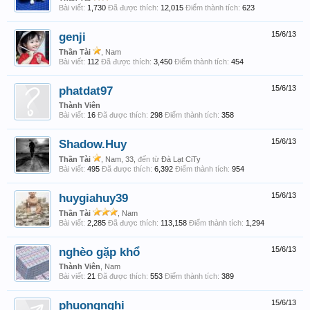
Bài viết:
1,730
Đã được thích:
12,015
Điểm thành tích:
623
genji
15/6/13
Thần Tài
, Nam
Bài viết:
112
Đã được thích:
3,450
Điểm thành tích:
454
phatdat97
15/6/13
Thành Viên
Bài viết:
16
Đã được thích:
298
Điểm thành tích:
358
Shadow.Huy
15/6/13
Thần Tài
, Nam, 33,
đến từ
Đà Lạt CiTy
Bài viết:
495
Đã được thích:
6,392
Điểm thành tích:
954
huygiahuy39
15/6/13
Thần Tài
, Nam
Bài viết:
2,285
Đã được thích:
113,158
Điểm thành tích:
1,294
nghèo gặp khổ
15/6/13
Thành Viên
, Nam
Bài viết:
21
Đã được thích:
553
Điểm thành tích:
389
phuongnghi
15/6/13