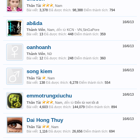
Thần Tài
, Nam
Bài viết:
3,378
Đã được thích:
98,388
Điểm thành tích:
794
ab&da
16/6/13
Thành Viên
, Nam,
đến từ
KCN - VN,SinGaPore
Bài viết:
13
Đã được thích:
448
Điểm thành tích:
359
oanhoanh
16/6/13
Thành Viên
, Nữ
Bài viết:
12
Đã được thích:
248
Điểm thành tích:
360
song kiem
16/6/13
Thần Tài
, Nam
Bài viết:
138
Đã được thích:
6,278
Điểm thành tích:
554
emmotrungxiuchu
16/6/13
Thần Tài
, Nam,
đến từ
Đến từ nơi tôi đi
Bài viết:
4,603
Đã được thích:
144,079
Điểm thành tích:
894
Dai Hong Thuy
16/6/13
Thần Tài
, Nam
Bài viết:
1,116
Đã được thích:
26,656
Điểm thành tích:
694