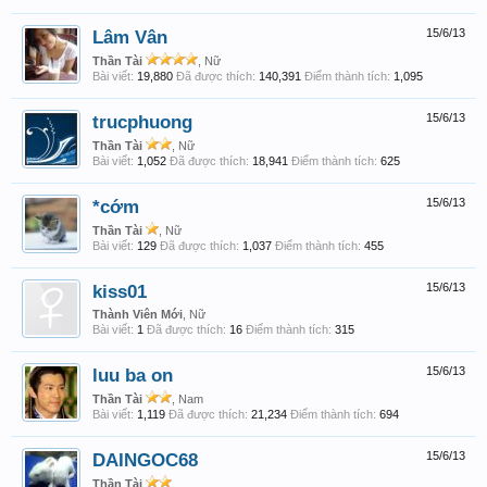
Lâm Vân
15/6/13
Thần Tài
, Nữ
Bài viết:
19,880
Đã được thích:
140,391
Điểm thành tích:
1,095
trucphuong
15/6/13
Thần Tài
, Nữ
Bài viết:
1,052
Đã được thích:
18,941
Điểm thành tích:
625
*cớm
15/6/13
Thần Tài
, Nữ
Bài viết:
129
Đã được thích:
1,037
Điểm thành tích:
455
kiss01
15/6/13
Thành Viên Mới
, Nữ
Bài viết:
1
Đã được thích:
16
Điểm thành tích:
315
luu ba on
15/6/13
Thần Tài
, Nam
Bài viết:
1,119
Đã được thích:
21,234
Điểm thành tích:
694
DAINGOC68
15/6/13
Thần Tài