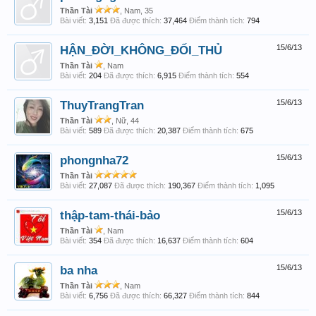
Thần Tài
, Nam, 35
Bài viết:
3,151
Đã được thích:
37,464
Điểm thành tích:
794
HẬN_ĐỜI_KHÔNG_ĐỐI_THỦ
15/6/13
Thần Tài
, Nam
Bài viết:
204
Đã được thích:
6,915
Điểm thành tích:
554
ThuyTrangTran
15/6/13
Thần Tài
, Nữ, 44
Bài viết:
589
Đã được thích:
20,387
Điểm thành tích:
675
phongnha72
15/6/13
Thần Tài
Bài viết:
27,087
Đã được thích:
190,367
Điểm thành tích:
1,095
thập-tam-thái-bảo
15/6/13
Thần Tài
, Nam
Bài viết:
354
Đã được thích:
16,637
Điểm thành tích:
604
ba nha
15/6/13
Thần Tài
, Nam
Bài viết:
6,756
Đã được thích:
66,327
Điểm thành tích:
844