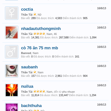
coctia
16/6/13
Thần Tài
, Nữ
Bài viết:
289
Đã được thích:
4,583
Điểm thành tích:
905
nhadaututhongminh
16/6/13
Thần Tài
, Nam, 46
Bài viết:
14,381
Đã được thích:
267,588
Điểm thành tích:
1,094
cò 76 ăn 75 mn mb
16/6/13
Banned
, Nam
Bài viết:
0
Đã được thích:
0
Điểm thành tích:
161
saubanh
16/6/13
Thần Tài
, Nam
Bài viết:
157
Đã được thích:
2,961
Điểm thành tích:
904
nuilua
16/6/13
Thần Tài
, Nam,
đến từ
phu nhuan
Bài viết:
11,814
Đã được thích:
133,447
Điểm thành tích:
1,294
bachthuha
16/6/13