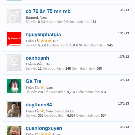
cò 76 ăn 75 mn mb
13/6/13
Banned
, Nam
Bài viết:
0
Đã được thích:
0
Điểm thành tích:
161
nguyenphatgia
13/6/13
Thần Tài
, Nữ
Bài viết:
5,360
Đã được thích:
134,676
Điểm thành tích:
945
oanhoanh
13/6/13
Thành Viên
, Nữ
Bài viết:
12
Đã được thích:
248
Điểm thành tích:
360
Gà Tre
13/6/13
Thần Tài
, Nam
Bài viết:
281
Đã được thích:
9,764
Điểm thành tích:
554
duythien84
13/6/13
Thần Tài
, Nam,
đến từ
Đà Lạt
Bài viết:
363
Đã được thích:
6,857
Điểm thành tích:
554
quanlongxuyen
13/6/13
Thần Tài
, Nam