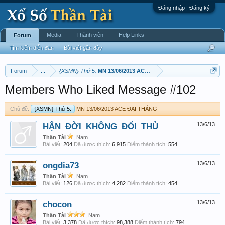
Đăng nhập | Đăng ký
Media
Thành viên
Help Links
Forum
Tìm kiếm diễn đàn
Bài viết gần đây
Forum
...
{XSMN} Thứ 5:
MN 13/06/2013 ACE ĐẠI THẮNG
Members Who Liked Message #102
Chủ đề:
{XSMN} Thứ 5:
MN 13/06/2013 ACE ĐẠI THẮNG
HẬN_ĐỜI_KHÔNG_ĐỐI_THỦ
13/6/13
Thần Tài
, Nam
Bài viết:
204
Đã được thích:
6,915
Điểm thành tích:
554
ongdia73
13/6/13
Thần Tài
, Nam
Bài viết:
126
Đã được thích:
4,282
Điểm thành tích:
454
chocon
13/6/13
Thần Tài
, Nam
Bài viết:
3,378
Đã được thích:
98,388
Điểm thành tích:
794