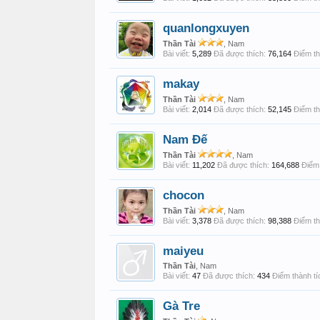
quanlongxuyen
Thần Tài
, Nam
Bài viết:
5,289
Đã được thích:
76,164
Điểm th
makay
Thần Tài
, Nam
Bài viết:
2,014
Đã được thích:
52,145
Điểm th
Nam Đế
Thần Tài
, Nam
Bài viết:
11,202
Đã được thích:
164,688
Điểm 
chocon
Thần Tài
, Nam
Bài viết:
3,378
Đã được thích:
98,388
Điểm th
maiyeu
Thần Tài
, Nam
Bài viết:
47
Đã được thích:
434
Điểm thành tí
Gà Tre