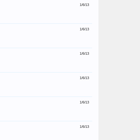
1/6/13
1/6/13
1/6/13
1/6/13
1/6/13
1/6/13