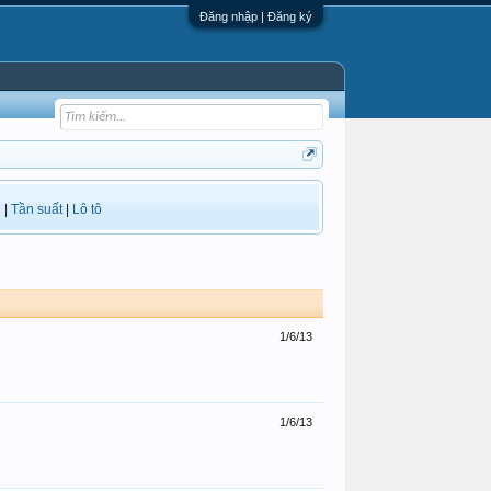
Đăng nhập | Đăng ký
i
|
Tần suất
|
Lô tô
1/6/13
1/6/13