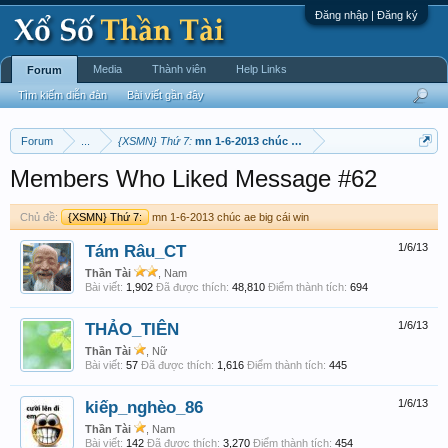
Đăng nhập | Đăng ký
Media
Thành viên
Help Links
Forum
Tìm kiếm diễn đàn
Bài viết gần đây
Forum
...
{XSMN} Thứ 7:
mn 1-6-2013 chúc ae big cái win
Members Who Liked Message #62
Chủ đề:
{XSMN} Thứ 7:
mn 1-6-2013 chúc ae big cái win
Tám Râu_CT
1/6/13
Thần Tài
, Nam
Bài viết:
1,902
Đã được thích:
48,810
Điểm thành tích:
694
THẢO_TIÊN
1/6/13
Thần Tài
, Nữ
Bài viết:
57
Đã được thích:
1,616
Điểm thành tích:
445
kiếp_nghèo_86
1/6/13
Thần Tài
, Nam
Bài viết:
142
Đã được thích:
3,270
Điểm thành tích:
454