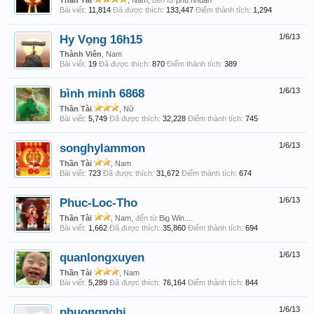
Thần Tài
, Nam,
đến từ
phu nhuan
Bài viết:
11,814
Đã được thích:
133,447
Điểm thành tích:
1,294
Hy Vọng 16h15
1/6/13
Thành Viên
, Nam
Bài viết:
19
Đã được thích:
870
Điểm thành tích:
389
bình minh 6868
1/6/13
Thần Tài
, Nữ
Bài viết:
5,749
Đã được thích:
32,228
Điểm thành tích:
745
songhylammon
1/6/13
Thần Tài
, Nam
Bài viết:
723
Đã được thích:
31,672
Điểm thành tích:
674
Phuc-Loc-Tho
1/6/13
Thần Tài
, Nam,
đến từ
Big Win....
Bài viết:
1,662
Đã được thích:
35,860
Điểm thành tích:
694
quanlongxuyen
1/6/13
Thần Tài
, Nam
Bài viết:
5,289
Đã được thích:
76,164
Điểm thành tích:
844
phuongnghi
1/6/13