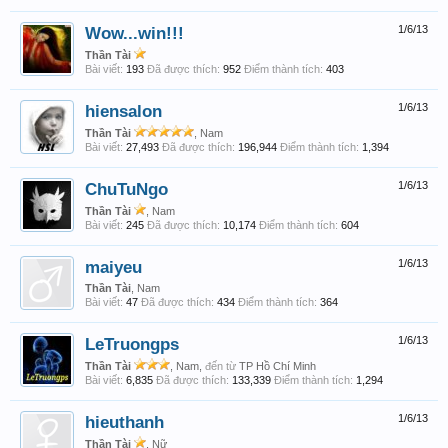
Wow...win!!!
1/6/13
Thần Tài
Bài viết:
193
Đã được thích:
952
Điểm thành tích:
403
hiensalon
1/6/13
Thần Tài
, Nam
Bài viết:
27,493
Đã được thích:
196,944
Điểm thành tích:
1,394
ChuTuNgo
1/6/13
Thần Tài
, Nam
Bài viết:
245
Đã được thích:
10,174
Điểm thành tích:
604
maiyeu
1/6/13
Thần Tài
, Nam
Bài viết:
47
Đã được thích:
434
Điểm thành tích:
364
LeTruongps
1/6/13
Thần Tài
, Nam,
đến từ
TP Hồ Chí Minh
Bài viết:
6,835
Đã được thích:
133,339
Điểm thành tích:
1,294
hieuthanh
1/6/13
Thần Tài
, Nữ