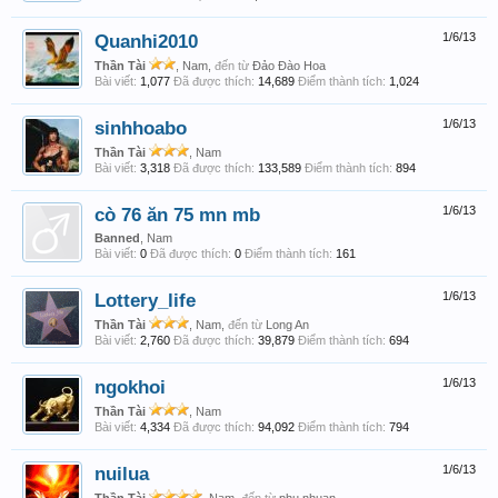
Quanhi2010
1/6/13
Thần Tài
, Nam,
đến từ
Đảo Đào Hoa
Bài viết:
1,077
Đã được thích:
14,689
Điểm thành tích:
1,024
sinhhoabo
1/6/13
Thần Tài
, Nam
Bài viết:
3,318
Đã được thích:
133,589
Điểm thành tích:
894
cò 76 ăn 75 mn mb
1/6/13
Banned
, Nam
Bài viết:
0
Đã được thích:
0
Điểm thành tích:
161
Lottery_life
1/6/13
Thần Tài
, Nam,
đến từ
Long An
Bài viết:
2,760
Đã được thích:
39,879
Điểm thành tích:
694
ngokhoi
1/6/13
Thần Tài
, Nam
Bài viết:
4,334
Đã được thích:
94,092
Điểm thành tích:
794
nuilua
1/6/13