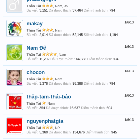
Thần Tài
, Nam, 35
Bài viết:
3,151
Đã được thích:
37,464
Điểm thành tích:
794
makay
1/6/13
Thần Tài
, Nam
Bài viết:
2,014
Đã được thích:
52,145
Điểm thành tích:
1,194
Nam Đế
1/6/13
Thần Tài
, Nam
Bài viết:
11,202
Đã được thích:
164,688
Điểm thành tích:
994
chocon
1/6/13
Thần Tài
, Nam
Bài viết:
3,378
Đã được thích:
98,388
Điểm thành tích:
794
thập-tam-thái-bảo
1/6/13
Thần Tài
, Nam
Bài viết:
354
Đã được thích:
16,637
Điểm thành tích:
604
nguyenphatgia
1/6/13
Thần Tài
, Nữ
Bài viết:
5,360
Đã được thích:
134,676
Điểm thành tích:
945