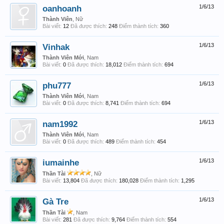
oanhoanh
1/6/13
Thành Viên
, Nữ
Bài viết:
12
Đã được thích:
248
Điểm thành tích:
360
Vinhak
1/6/13
Thành Viên Mới
, Nam
Bài viết:
0
Đã được thích:
18,012
Điểm thành tích:
694
phu777
1/6/13
Thành Viên Mới
, Nam
Bài viết:
0
Đã được thích:
8,741
Điểm thành tích:
694
nam1992
1/6/13
Thành Viên Mới
, Nam
Bài viết:
0
Đã được thích:
489
Điểm thành tích:
454
iumainhe
1/6/13
Thần Tài
, Nữ
Bài viết:
13,804
Đã được thích:
180,028
Điểm thành tích:
1,295
Gà Tre
1/6/13
Thần Tài
, Nam
Bài viết:
281
Đã được thích:
9,764
Điểm thành tích:
554