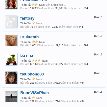
Thần Tài
, Nam,
đến từ
Big Win....
Bài viết:
1,662
Đã được thích:
35,860
Điểm thành tích:
694
fantosy
16/4/13
Thần Tài
, Nam
Bài viết:
76
Đã được thích:
2,039
Điểm thành tích:
444
urukutath
16/4/13
Thần Tài
, Nam
Bài viết:
1,601
Đã được thích:
29,210
Điểm thành tích:
694
ba nha
16/4/13
Thần Tài
, Nam
Bài viết:
6,756
Đã được thích:
66,327
Điểm thành tích:
844
tieuphong88
16/4/13
Thần Tài
, Nam
Bài viết:
109
Đã được thích:
3,072
Điểm thành tích:
454
BuonViSoPhan
16/4/13
Thần Tài
, Nam
Bài viết:
152
Đã được thích:
1,774
Điểm thành tích:
454