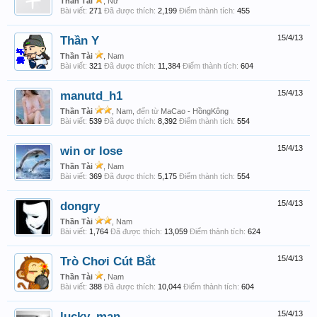
Thần Tài
, Nữ
Bài viết:
271
Đã được thích:
2,199
Điểm thành tích:
455
Thần Y
15/4/13
Thần Tài
, Nam
Bài viết:
321
Đã được thích:
11,384
Điểm thành tích:
604
manutd_h1
15/4/13
Thần Tài
, Nam,
đến từ
MaCao - HồngKông
Bài viết:
539
Đã được thích:
8,392
Điểm thành tích:
554
win or lose
15/4/13
Thần Tài
, Nam
Bài viết:
369
Đã được thích:
5,175
Điểm thành tích:
554
dongry
15/4/13
Thần Tài
, Nam
Bài viết:
1,764
Đã được thích:
13,059
Điểm thành tích:
624
Trò Chơi Cút Bắt
15/4/13
Thần Tài
, Nam
Bài viết:
388
Đã được thích:
10,044
Điểm thành tích:
604
lucky_man
15/4/13