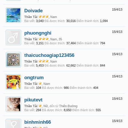
Doivade
15/4/13
Thần Tài
, Nam
Bài viết:
3,040
Đã được thích:
30,016
Điểm thành tích:
1,094
phuongnghi
15/4/13
Thần Tài
, Nam, 35
Bài viết:
3,151
Đã được thích:
37,464
Điểm thành tích:
794
thaicuchoagiap123456
15/4/13
Thần Tài
, Nam
Bài viết:
5,453
Đã được thích:
62,662
Điểm thành tích:
844
ongtrum
15/4/13
Thần Tài
, Nam
Bài viết:
104
Đã được thích:
986
Điểm thành tích:
404
pikutevt
15/4/13
Thần Tài
, Nữ,
đến từ
Thiên Đường
Bài viết:
294
Đã được thích:
8,650
Điểm thành tích:
555
binhminh66
15/4/13