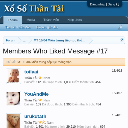
Đăng nhập | Đăng ký
Media
Thành viên
Help Links
Forum
Tìm kiếm diễn đàn
Bài viết gần đây
Forum
...
MT 15/04 Miền trung tiếp tục thông vận
Members Who Liked Message #17
Chủ đề:
MT 15/04 Miền trung tiếp tục thông vận
toilaai
15/4/13
Thần Tài
, Nam
Bài viết:
112
Đã được thích:
1,050
Điểm thành tích:
454
YouAndMe
15/4/13
Thần Tài
, Nam
Bài viết:
159
Đã được thích:
1,306
Điểm thành tích:
454
urukutath
15/4/13
Thần Tài
, Nam
Bài viết:
1,601
Đã được thích:
29,210
Điểm thành tích:
694