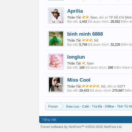
Aprilia
Thần Tài
, Nam,
đến từ
TP Hồ Chí Minh
Bài viết:
1,442
Đã được thích:
28,562
Điểm th
bình minh 6868
Thần Tài
, Nữ
Bài viết:
5,749
Đã được thích:
32,228
Điểm th
longlun
Thần Tài
, Nam
Bài viết:
106
Đã được thích:
288
Điểm thành t
Miss Cool
Thần Tài
, Nữ,
đến từ
XSTT
Bài viết:
29,433
Đã được thích:
270,687
Điểm 
Forum
Giao Lưu - Café - Trà Đá - Offline - Tỉnh Tò Hi
Tiếng Việt
Forum software by XenForo™
©2010-2016 XenForo Ltd.