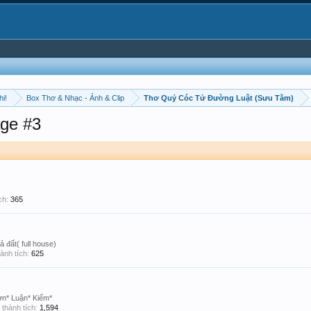
hi!
Box Thơ & Nhạc - Ảnh & Clip
Thơ Quỷ Cóc Tử Đường Luật (Sưu Tằm)
ge #3
ch:
365
ả đất( full house)
ành tích:
625
ơn* Luận* Kiếm*
thành tích:
1,594