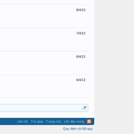
8/4/13
7/4/13
6/4/13
6/4/13
Liên hệ
Trợ giúp
Trang chủ
Lên đầu trang
Quy định và Nội quy