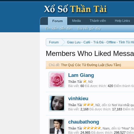
Media
Thành viên
Help Links
Forum
Tìm kiếm diễn đàn
Bài viết gần đây
Forum
Giao Lưu - Café - Trà Đá - Offline - Tỉnh Tò Hi
Members Who Liked Messa
Chủ đề:
Thơ Quỷ Cóc Tử Đường Luật (Sưu Tằm)
Lam Giang
Thần Tài
, Nữ
Bài viết:
60
Đã được thích:
420
Điểm thành tí
vinhkieu
Thần Tài
, Nữ,
đến từ
Nơi Vui nhất qu
Bài viết:
2,168
Đã được thích:
17,183
Điểm th
chaubathong
Thần Tài
, Nam,
đến từ
*Hoa* S
Bài viết:
24,965
Đã được thích:
298,527
Điểm 