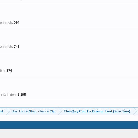
ành tích:
694
ành tích:
745
ích:
374
thành tích:
1,195
hi!
Box Thơ & Nhạc - Ảnh & Clip
Thơ Quỷ Cóc Tử Đường Luật (Sưu Tằm)