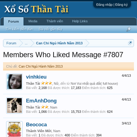
Đăng nhập | Đăng ký
Media
Thành viên
Help Links
Forum
Tìm kiếm diễn đàn
Bài viết gần đây
Forum
...
Can Chi Ngủ Hành Năm 2013
Members Who Liked Message #7807
Chủ đề:
Can Chi Ngủ Hành Năm 2013
vinhkieu
4/4/13
Thần Tài
, Nữ,
đến từ
Nơi Vui nhất quả đất( full house)
Bài viết:
2,168
Đã được thích:
17,183
Điểm thành tích:
625
EmAnhDong
4/4/13
Thần Tài
, Nam
Bài viết:
1,066
Đã được thích:
15,753
Điểm thành tích:
624
Beococa
3/4/13
Thành Viên Mới
, Nam
Bài viết:
1
Đã được thích:
400
Điểm thành tích:
394