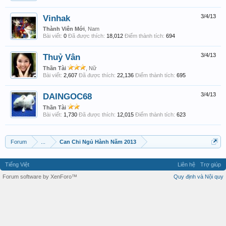
Vinhak
3/4/13
Thành Viên Mới
, Nam
Bài viết:
0
Đã được thích:
18,012
Điểm thành tích:
694
Thuỷ Vân
3/4/13
Thần Tài
, Nữ
Bài viết:
2,607
Đã được thích:
22,136
Điểm thành tích:
695
DAINGOC68
3/4/13
Thần Tài
Bài viết:
1,730
Đã được thích:
12,015
Điểm thành tích:
623
Forum
...
Can Chi Ngủ Hành Năm 2013
Tiếng Việt
Liên hệ
Trợ giúp
Forum software by XenForo™
Quy định và Nội quy