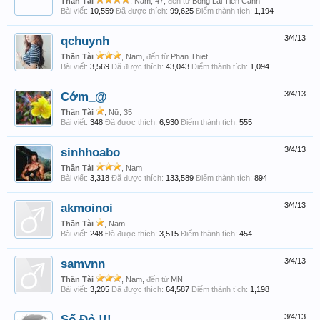
Thần Tài
, Nam, 47,
đến từ
Bồng Lai Tiên Cảnh
Bài viết:
10,559
Đã được thích:
99,625
Điểm thành tích:
1,194
qchuynh
3/4/13
Thần Tài
, Nam,
đến từ
Phan Thiet
Bài viết:
3,569
Đã được thích:
43,043
Điểm thành tích:
1,094
Cớm_@
3/4/13
Thần Tài
, Nữ, 35
Bài viết:
348
Đã được thích:
6,930
Điểm thành tích:
555
sinhhoabo
3/4/13
Thần Tài
, Nam
Bài viết:
3,318
Đã được thích:
133,589
Điểm thành tích:
894
akmoinoi
3/4/13
Thần Tài
, Nam
Bài viết:
248
Đã được thích:
3,515
Điểm thành tích:
454
samvnn
3/4/13
Thần Tài
, Nam,
đến từ
MN
Bài viết:
3,205
Đã được thích:
64,587
Điểm thành tích:
1,198
Số Đỏ !!!
3/4/13