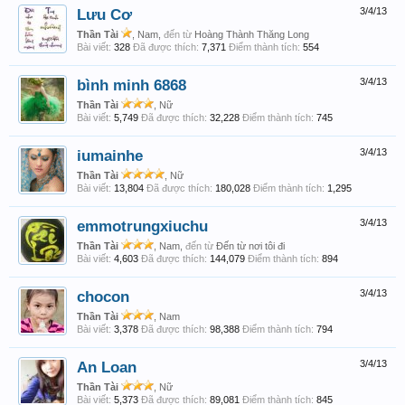
Lưu Cơ
3/4/13
Thần Tài
, Nam,
đến từ
Hoàng Thành Thăng Long
Bài viết:
328
Đã được thích:
7,371
Điểm thành tích:
554
bình minh 6868
3/4/13
Thần Tài
, Nữ
Bài viết:
5,749
Đã được thích:
32,228
Điểm thành tích:
745
iumainhe
3/4/13
Thần Tài
, Nữ
Bài viết:
13,804
Đã được thích:
180,028
Điểm thành tích:
1,295
emmotrungxiuchu
3/4/13
Thần Tài
, Nam,
đến từ
Đến từ nơi tôi đi
Bài viết:
4,603
Đã được thích:
144,079
Điểm thành tích:
894
chocon
3/4/13
Thần Tài
, Nam
Bài viết:
3,378
Đã được thích:
98,388
Điểm thành tích:
794
An Loan
3/4/13
Thần Tài
, Nữ
Bài viết:
5,373
Đã được thích:
89,081
Điểm thành tích:
845