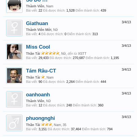
Thành Viên
, Nam
Bài viết:
22
Đã được thích:
1,528
Điểm thành tích:
439
Giathuan
3/4/13
Thành Viên Mới
, Nữ
Bài viết:
4
Đã được thích:
0
Điểm thành tích:
313
Miss Cool
3/4/13
Thần Tài
, Nữ,
đến từ
XSTT
Bài viết:
29,433
Đã được thích:
270,687
Điểm thành tích:
1,195
Tám Râu-CT
3/4/13
Thần Tài
, Nam
Bài viết:
90
Đã được thích:
2,264
Điểm thành tích:
444
oanhoanh
3/4/13
Thành Viên
, Nữ
Bài viết:
12
Đã được thích:
248
Điểm thành tích:
360
phuongnghi
3/4/13
Thần Tài
, Nam, 35
Bài viết:
3,151
Đã được thích:
37,464
Điểm thành tích:
794