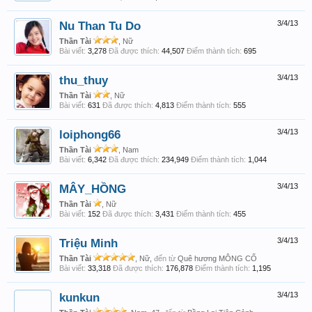
Nu Than Tu Do
3/4/13
Thần Tài
, Nữ
Bài viết:
3,278
Đã được thích:
44,507
Điểm thành tích:
695
thu_thuy
3/4/13
Thần Tài
, Nữ
Bài viết:
631
Đã được thích:
4,813
Điểm thành tích:
555
loiphong66
3/4/13
Thần Tài
, Nam
Bài viết:
6,342
Đã được thích:
234,949
Điểm thành tích:
1,044
MÂY_HỒNG
3/4/13
Thần Tài
, Nữ
Bài viết:
152
Đã được thích:
3,431
Điểm thành tích:
455
Triệu Minh
3/4/13
Thần Tài
, Nữ,
đến từ
Quê hương MÔNG CỔ
Bài viết:
33,318
Đã được thích:
176,878
Điểm thành tích:
1,195
kunkun
3/4/13