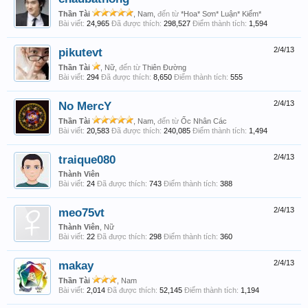
Thần Tài
, Nam,
đến từ
*Hoa* Sơn* Luận* Kiếm*
Bài viết:
24,965
Đã được thích:
298,527
Điểm thành tích:
1,594
pikutevt
2/4/13
Thần Tài
, Nữ,
đến từ
Thiên Đường
Bài viết:
294
Đã được thích:
8,650
Điểm thành tích:
555
No MercY
2/4/13
Thần Tài
, Nam,
đến từ
Ốc Nhân Các
Bài viết:
20,583
Đã được thích:
240,085
Điểm thành tích:
1,494
traique080
2/4/13
Thành Viên
Bài viết:
24
Đã được thích:
743
Điểm thành tích:
388
meo75vt
2/4/13
Thành Viên
, Nữ
Bài viết:
22
Đã được thích:
298
Điểm thành tích:
360
makay
2/4/13
Thần Tài
, Nam
Bài viết:
2,014
Đã được thích:
52,145
Điểm thành tích:
1,194