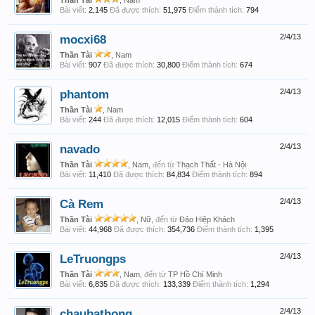
Thần Tài
, Nam
Bài viết:
2,145
Đã được thích:
51,975
Điểm thành tích:
794
mocxi68
2/4/13
Thần Tài
, Nam
Bài viết:
907
Đã được thích:
30,800
Điểm thành tích:
674
phantom
2/4/13
Thần Tài
, Nam
Bài viết:
244
Đã được thích:
12,015
Điểm thành tích:
604
navado
2/4/13
Thần Tài
, Nam,
đến từ
Thạch Thất - Hà Nội
Bài viết:
11,410
Đã được thích:
84,834
Điểm thành tích:
894
Cà Rem
2/4/13
Thần Tài
, Nữ,
đến từ
Đảo Hiệp Khách
Bài viết:
44,968
Đã được thích:
354,736
Điểm thành tích:
1,395
LeTruongps
2/4/13
Thần Tài
, Nam,
đến từ
TP Hồ Chí Minh
Bài viết:
6,835
Đã được thích:
133,339
Điểm thành tích:
1,294
chaubathong
2/4/13