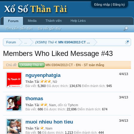
Đăng nhập | Đăng ký
Media
Thành viên
Help Links
Forum
Tìm kiếm diễn đàn
Bài viết gần đây
Forum
...
{XSMN} Thứ 4:
MN 03/04/2013 CT - ĐN - ST toàn thắng
Members Who Liked Message #43
Chủ đề:
{XSMN} Thứ 4:
MN 03/04/2013 CT - ĐN - ST toàn thắng
nguyenphatgia
4/4/13
Thần Tài
, Nữ
Bài viết:
5,360
Đã được thích:
134,676
Điểm thành tích:
945
thomas
3/4/13
Thần Tài
, Nam,
đến từ
Tphcm
Bài viết:
686
Đã được thích:
22,696
Điểm thành tích:
674
muoi nhieu hon tieu
3/4/13
Thần Tài
, Nam
Bài viết:
56
Đã được thích:
1,213
Điểm thành tích:
444