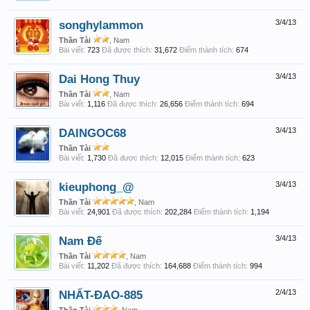
songhylammon
3/4/13
Thần Tài
, Nam
Bài viết:
723
Đã được thích:
31,672
Điểm thành tích:
674
Dai Hong Thuy
3/4/13
Thần Tài
, Nam
Bài viết:
1,116
Đã được thích:
26,656
Điểm thành tích:
694
DAINGOC68
3/4/13
Thần Tài
Bài viết:
1,730
Đã được thích:
12,015
Điểm thành tích:
623
kieuphong_@
3/4/13
Thần Tài
, Nam
Bài viết:
24,901
Đã được thích:
202,284
Điểm thành tích:
1,194
Nam Đế
3/4/13
Thần Tài
, Nam
Bài viết:
11,202
Đã được thích:
164,688
Điểm thành tích:
994
NHẤT-ĐAO-885
2/4/13