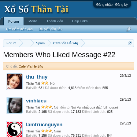
Đăng nhập | Đăng ký
Media
Thành viên
Help Links
Forum
Tìm kiếm diễn đàn
Bài viết gần đây
Forum
...
Spam
Cafe Vĩa Hè 24g
Members Who Liked Message #22
Chủ đề:
Cafe Vĩa Hè 24g
thu_thuy
29/3/13
Thần Tài
, Nữ
Bài viết:
631
Đã được thích:
4,813
Điểm thành tích:
555
vinhkieu
29/3/13
Thần Tài
, Nữ,
đến từ
Nơi Vui nhất quả đất( full house)
Bài viết:
2,168
Đã được thích:
17,183
Điểm thành tích:
625
lamtrucnguyen
29/3/13
Thần Tài
, Nam
Bài viết:
7,156
Đã được thích:
76,331
Điểm thành tích:
844