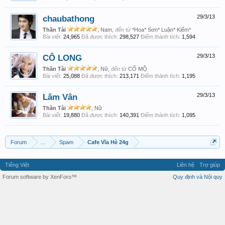
chaubathong
29/3/13
Thần Tài
, Nam,
đến từ
*Hoa* Sơn* Luận* Kiếm*
Bài viết:
24,965
Đã được thích:
298,527
Điểm thành tích:
1,594
CÔ LONG
29/3/13
Thần Tài
, Nữ,
đến từ
CỔ MỘ
Bài viết:
25,088
Đã được thích:
213,171
Điểm thành tích:
1,195
Lâm Vân
29/3/13
Thần Tài
, Nữ
Bài viết:
19,880
Đã được thích:
140,391
Điểm thành tích:
1,095
Forum
...
Spam
Cafe Vĩa Hè 24g
Tiếng Việt
Liên hệ
Trợ giúp
Forum software by XenForo™
Quy định và Nội quy