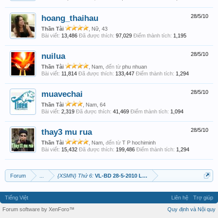
hoang_thaihau
28/5/10
Thần Tài
, Nữ, 43
Bài viết:
13,486
Đã được thích:
97,029
Điểm thành tích:
1,195
nuilua
28/5/10
Thần Tài
, Nam,
đến từ
phu nhuan
Bài viết:
11,814
Đã được thích:
133,447
Điểm thành tích:
1,294
muavechai
28/5/10
Thần Tài
, Nam, 64
Bài viết:
2,319
Đã được thích:
41,469
Điểm thành tích:
1,094
thay3 mu rua
28/5/10
Thần Tài
, Nam,
đến từ
T P hochiminh
Bài viết:
15,432
Đã được thích:
199,486
Điểm thành tích:
1,294
Forum
...
{XSMN} Thứ 6:
VL-BD 28-5-2010 Lấy Lộc Cho ACE Big Win!!!
Tiếng Việt
Liên hệ
Trợ giúp
Forum software by XenForo™
Quy định và Nội quy