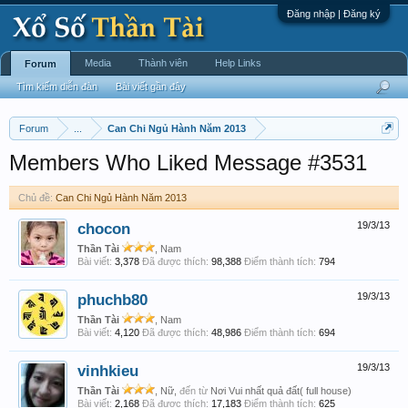
Đăng nhập | Đăng ký
Media
Thành viên
Help Links
Forum
Tìm kiếm diễn đàn
Bài viết gần đây
Forum
...
Can Chi Ngủ Hành Năm 2013
Members Who Liked Message #3531
Chủ đề:
Can Chi Ngủ Hành Năm 2013
chocon
19/3/13
Thần Tài
, Nam
Bài viết:
3,378
Đã được thích:
98,388
Điểm thành tích:
794
phuchb80
19/3/13
Thần Tài
, Nam
Bài viết:
4,120
Đã được thích:
48,986
Điểm thành tích:
694
vinhkieu
19/3/13
Thần Tài
, Nữ,
đến từ
Nơi Vui nhất quả đất( full house)
Bài viết:
2,168
Đã được thích:
17,183
Điểm thành tích:
625