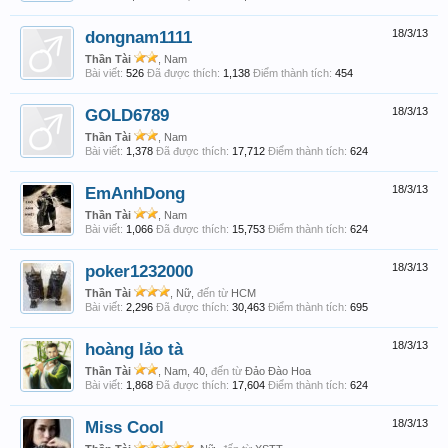
dongnam1111
18/3/13
Thần Tài
, Nam
Bài viết:
526
Đã được thích:
1,138
Điểm thành tích:
454
GOLD6789
18/3/13
Thần Tài
, Nam
Bài viết:
1,378
Đã được thích:
17,712
Điểm thành tích:
624
EmAnhDong
18/3/13
Thần Tài
, Nam
Bài viết:
1,066
Đã được thích:
15,753
Điểm thành tích:
624
poker1232000
18/3/13
Thần Tài
, Nữ,
đến từ
HCM
Bài viết:
2,296
Đã được thích:
30,463
Điểm thành tích:
695
hoàng lảo tà
18/3/13
Thần Tài
, Nam, 40,
đến từ
Đảo Đào Hoa
Bài viết:
1,868
Đã được thích:
17,604
Điểm thành tích:
624
Miss Cool
18/3/13