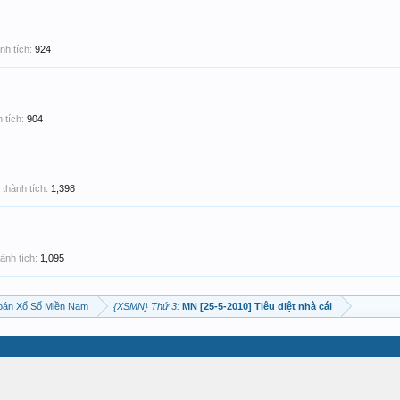
nh tích:
924
 tích:
904
thành tích:
1,398
ành tích:
1,095
oán Xổ Số Miền Nam
{XSMN} Thứ 3:
MN [25-5-2010] Tiêu diệt nhà cái