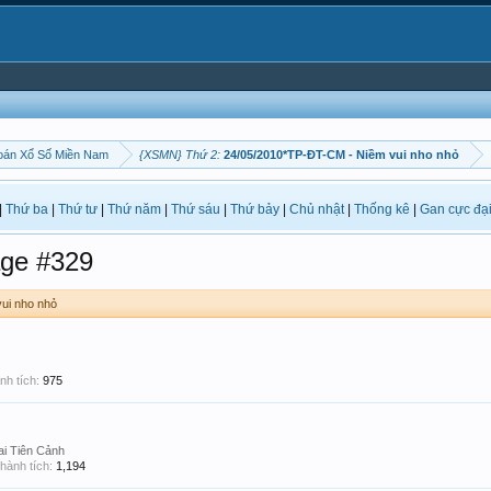
oán Xổ Số Miền Nam
{XSMN} Thứ 2:
24/05/2010*TP-ĐT-CM - Niềm vui nho nhỏ
|
Thứ ba
|
Thứ tư
|
Thứ năm
|
Thứ sáu
|
Thứ bảy
|
Chủ nhật
|
Thống kê
|
Gan cực đạ
ge #329
ui nho nhỏ
nh tích:
975
ai Tiên Cảnh
hành tích:
1,194