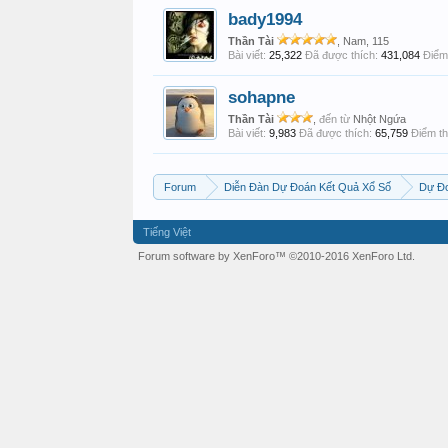
bady1994
Thần Tài
, Nam, 115
Bài viết:
25,322
Đã được thích:
431,084
Điểm 
sohapne
Thần Tài
,
đến từ
Nhột Ngứa
Bài viết:
9,983
Đã được thích:
65,759
Điểm th
Forum
Diễn Đàn Dự Đoán Kết Quả Xổ Số
Dự Đ
Tiếng Việt
Forum software by XenForo™
©2010-2016 XenForo Ltd.