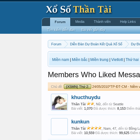
Media
Thành viên
Help Links
Forum
Tìm kiếm diễn đàn
Bài viết gần đây
Forum
Diễn Đàn Dự Đoán Kết Quả Xổ Số
Dự Đ
Miền nam
|
Miền bắc
|
Miền trung
|
Vietlott
|
Thứ hai
Members Who Liked Messa
Chủ đề:
{XSMN} Thứ 2:
24/05/2010*TP-ĐT-CM - Niềm v
khucthuydu
Thần Tài
, Nữ,
đến từ
Seattle
Bài viết:
1,070
Đã được thích:
8,153
Điểm thà
kunkun
Thần Tài
, Nam, 47,
đến từ
Bồng L
Bài viết:
10,559
Đã được thích:
99,625
Điểm t