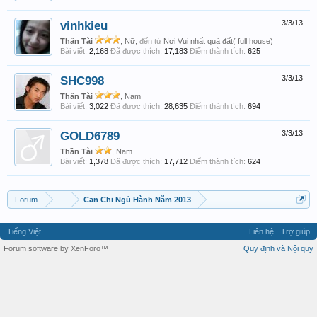
vinhkieu
3/3/13
Thần Tài
, Nữ,
đến từ
Nơi Vui nhất quả đất( full house)
Bài viết:
2,168
Đã được thích:
17,183
Điểm thành tích:
625
SHC998
3/3/13
Thần Tài
, Nam
Bài viết:
3,022
Đã được thích:
28,635
Điểm thành tích:
694
GOLD6789
3/3/13
Thần Tài
, Nam
Bài viết:
1,378
Đã được thích:
17,712
Điểm thành tích:
624
Forum
...
Can Chi Ngủ Hành Năm 2013
Tiếng Việt
Liên hệ
Trợ giúp
Forum software by XenForo™
Quy định và Nội quy