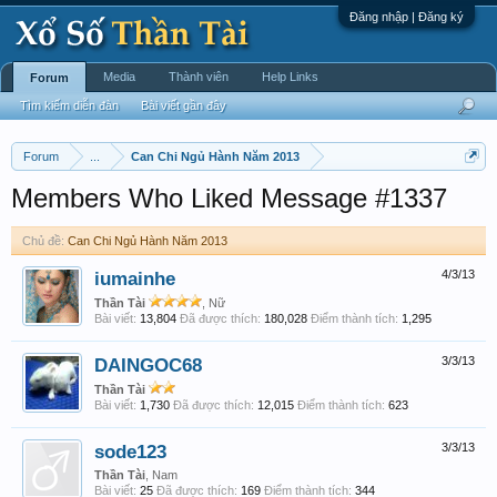
Đăng nhập | Đăng ký
Media
Thành viên
Help Links
Forum
Tìm kiếm diễn đàn
Bài viết gần đây
Forum
...
Can Chi Ngủ Hành Năm 2013
Members Who Liked Message #1337
Chủ đề:
Can Chi Ngủ Hành Năm 2013
iumainhe
4/3/13
Thần Tài
, Nữ
Bài viết:
13,804
Đã được thích:
180,028
Điểm thành tích:
1,295
DAINGOC68
3/3/13
Thần Tài
Bài viết:
1,730
Đã được thích:
12,015
Điểm thành tích:
623
sode123
3/3/13
Thần Tài
, Nam
Bài viết:
25
Đã được thích:
169
Điểm thành tích:
344