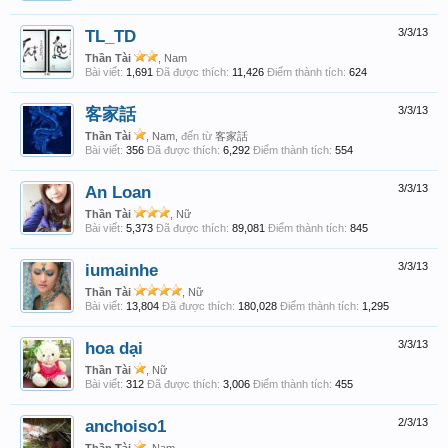
TL_TD
3/3/13
Thần Tài
, Nam
Bài viết:
1,691
Đã được thích:
11,426
Điểm thành tích:
624
客家話
3/3/13
Thần Tài
, Nam,
đến từ
客家話
Bài viết:
356
Đã được thích:
6,292
Điểm thành tích:
554
An Loan
3/3/13
Thần Tài
, Nữ
Bài viết:
5,373
Đã được thích:
89,081
Điểm thành tích:
845
iumainhe
3/3/13
Thần Tài
, Nữ
Bài viết:
13,804
Đã được thích:
180,028
Điểm thành tích:
1,295
hoa dại
3/3/13
Thần Tài
, Nữ
Bài viết:
312
Đã được thích:
3,006
Điểm thành tích:
455
anchoiso1
2/3/13