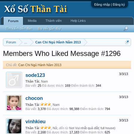
Đăng nhập | Đăng ký
Media
Thành viên
Help Links
Forum
Tìm kiếm diễn đàn
Bài viết gần đây
Forum
...
Can Chi Ngủ Hành Năm 2013
Members Who Liked Message #1296
Chủ đề:
Can Chi Ngủ Hành Năm 2013
sode123
3/3/13
Thần Tài
, Nam
Bài viết:
25
Đã được thích:
169
Điểm thành tích:
344
chocon
3/3/13
Thần Tài
, Nam
Bài viết:
3,378
Đã được thích:
98,388
Điểm thành tích:
794
vinhkieu
3/3/13
Thần Tài
, Nữ,
đến từ
Nơi Vui nhất quả đất( full house)
Bài viết:
2,168
Đã được thích:
17,183
Điểm thành tích:
625