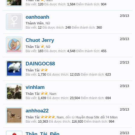
Thần Tài
, Nam
Bài viết:
120
Đã được thích:
1,584
Điểm thành tích:
904
oanhoanh
2/3/13
Thành Viên
, Nữ
Bài viết:
12
Đã được thích:
248
Điểm thành tích:
360
Chuot Jerry
2/3/13
Thần Tài
, Nữ
Bài viết:
183
Đã được thích:
4,548
Điểm thành tích:
455
DAINGOC68
2/3/13
Thần Tài
Bài viết:
1,730
Đã được thích:
12,015
Điểm thành tích:
623
vinhlam
2/3/13
Thần Tài
, Nam
Bài viết:
1,439
Đã được thích:
23,504
Điểm thành tích:
694
anhhoa22
2/3/13
Thần Tài
, Nam,
đến từ
Huyền thoại 58k đổi 74 Milon
Bài viết:
10,363
Đã được thích:
116,920
Điểm thành tích:
994
Thần_Tài_Đến
2/3/13