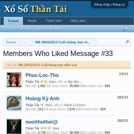
Đăng nhập | Đăng ký
Media
Thành viên
Help Links
Forum
Tìm kiếm diễn đàn
Bài viết gần đây
Forum
...
MB 28/02/2013 Cuối tháng trọn niềm vui!
Members Who Liked Message #33
Chủ đề:
MB 28/02/2013 Cuối tháng trọn niềm vui!
Phuc-Loc-Tho
2/3/13
Thần Tài
, Nam,
đến từ
Big Win....
Bài viết:
1,662
Đã được thích:
35,860
Điểm thành tích:
694
Hoàng Kỳ Anh
28/2/13
Thần Tài
, Nam,
đến từ
Đánh Là Được
Bài viết:
223
Đã được thích:
7,876
Điểm thành tích:
554
nuoithuthoi@
28/2/13
Thần Tài
, Nam
Bài viết:
3,729
Đã được thích:
36,006
Điểm thành tích:
694