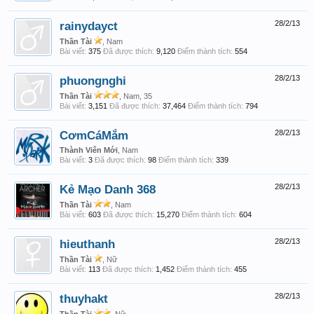
rainydayct
28/2/13
Thần Tài
, Nam
Bài viết:
375
Đã được thích:
9,120
Điểm thành tích:
554
phuongnghi
28/2/13
Thần Tài
, Nam, 35
Bài viết:
3,151
Đã được thích:
37,464
Điểm thành tích:
794
CơmCáMắm
28/2/13
Thành Viên Mới
, Nam
Bài viết:
3
Đã được thích:
98
Điểm thành tích:
339
Kẻ Mạo Danh 368
28/2/13
Thần Tài
, Nam
Bài viết:
603
Đã được thích:
15,270
Điểm thành tích:
604
hieuthanh
28/2/13
Thần Tài
, Nữ
Bài viết:
113
Đã được thích:
1,452
Điểm thành tích:
455
thuyhakt
28/2/13