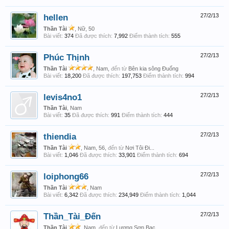
hellen
27/2/13
Thần Tài
, Nữ, 50
Bài viết:
374
Đã được thích:
7,992
Điểm thành tích:
555
Phúc Thịnh
27/2/13
Thần Tài
, Nam,
đến từ
Bên kia sông Đuống
Bài viết:
18,200
Đã được thích:
197,753
Điểm thành tích:
994
levis4no1
27/2/13
Thần Tài
, Nam
Bài viết:
35
Đã được thích:
991
Điểm thành tích:
444
thiendia
27/2/13
Thần Tài
, Nam, 56,
đến từ
Nơi Tôi Đi...
Bài viết:
1,046
Đã được thích:
33,901
Điểm thành tích:
694
loiphong66
27/2/13
Thần Tài
, Nam
Bài viết:
6,342
Đã được thích:
234,949
Điểm thành tích:
1,044
Thần_Tài_Đến
27/2/13
Thần Tài
, Nam,
đến từ
Lương Sơn Bạc