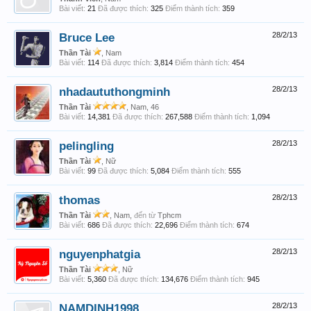
Bài viết:
21
Đã được thích:
325
Điểm thành tích:
359
Bruce Lee
28/2/13
Thần Tài
, Nam
Bài viết:
114
Đã được thích:
3,814
Điểm thành tích:
454
nhadaututhongminh
28/2/13
Thần Tài
, Nam, 46
Bài viết:
14,381
Đã được thích:
267,588
Điểm thành tích:
1,094
pelingling
28/2/13
Thần Tài
, Nữ
Bài viết:
99
Đã được thích:
5,084
Điểm thành tích:
555
thomas
28/2/13
Thần Tài
, Nam,
đến từ
Tphcm
Bài viết:
686
Đã được thích:
22,696
Điểm thành tích:
674
nguyenphatgia
28/2/13
Thần Tài
, Nữ
Bài viết:
5,360
Đã được thích:
134,676
Điểm thành tích:
945
NAMDINH1998
28/2/13