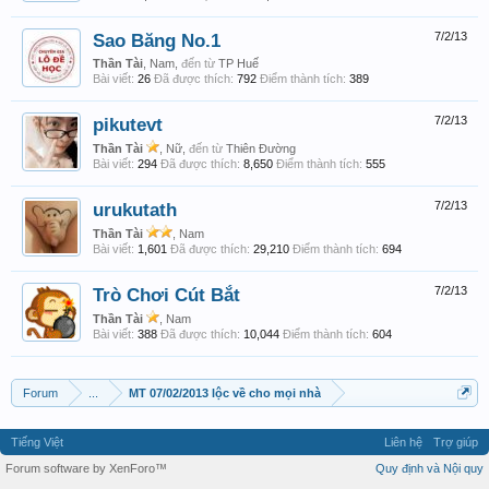
Sao Băng No.1
7/2/13
Thần Tài
, Nam,
đến từ
TP Huế
Bài viết:
26
Đã được thích:
792
Điểm thành tích:
389
pikutevt
7/2/13
Thần Tài
, Nữ,
đến từ
Thiên Đường
Bài viết:
294
Đã được thích:
8,650
Điểm thành tích:
555
urukutath
7/2/13
Thần Tài
, Nam
Bài viết:
1,601
Đã được thích:
29,210
Điểm thành tích:
694
Trò Chơi Cút Bắt
7/2/13
Thần Tài
, Nam
Bài viết:
388
Đã được thích:
10,044
Điểm thành tích:
604
Forum
...
MT 07/02/2013 lộc về cho mọi nhà
Tiếng Việt
Liên hệ
Trợ giúp
Forum software by XenForo™
Quy định và Nội quy