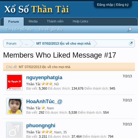
Đăng nhập | Đăng ký
Media
Thành viên
Help Links
Forum
Tìm kiếm diễn đàn
Bài viết gần đây
Forum
...
MT 07/02/2013 lộc về cho mọi nhà
Members Who Liked Message #17
Chủ đề:
MT 07/02/2013 lộc về cho mọi nhà
nguyenphatgia
7/2/13
Thần Tài
, Nữ
Bài viết:
5,360
Đã được thích:
134,676
Điểm thành tích:
945
HoaAnhTúc_@
7/2/13
Thần Tài
, Nam
Bài viết:
292
Đã được thích:
5,538
Điểm thành tích:
554
phuongnghi
7/2/13
Thần Tài
, Nam, 35
Bài viết:
3,151
Đã được thích:
37,464
Điểm thành tích:
794