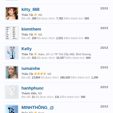
kitty_668
2/2/13
Thần Tài
, Nữ
Bài viết:
299
Đã được thích:
7,782
Điểm thành tích:
555
kiemthem
2/2/13
Thần Tài
, Nữ
Bài viết:
159
Đã được thích:
2,531
Điểm thành tích:
455
Kelly
2/2/13
Thần Tài
, Nam,
đến từ
TP Thủ Dầu Một. Bình Dương
Bài viết:
315
Đã được thích:
10,437
Điểm thành tích:
604
iumainhe
2/2/13
Thần Tài
, Nữ
Bài viết:
13,804
Đã được thích:
180,028
Điểm thành tích:
1,295
hanhphuoc
2/2/13
Thành Viên
, Nữ
Bài viết:
21
Đã được thích:
131
Điểm thành tích:
340
MINHTHÔNG_@
2/2/13