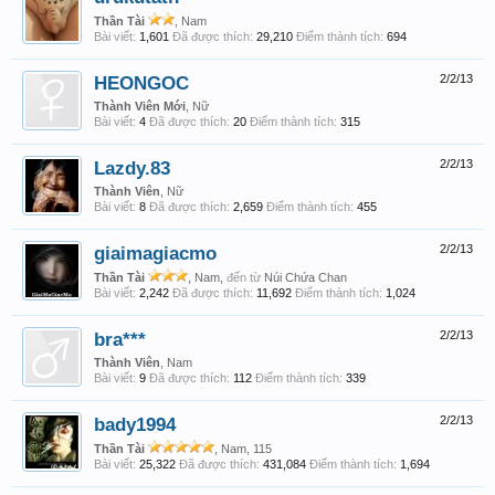
Thần Tài
, Nam
Bài viết:
1,601
Đã được thích:
29,210
Điểm thành tích:
694
HEONGOC
2/2/13
Thành Viên Mới
, Nữ
Bài viết:
4
Đã được thích:
20
Điểm thành tích:
315
Lazdy.83
2/2/13
Thành Viên
, Nữ
Bài viết:
8
Đã được thích:
2,659
Điểm thành tích:
455
giaimagiacmo
2/2/13
Thần Tài
, Nam,
đến từ
Núi Chứa Chan
Bài viết:
2,242
Đã được thích:
11,692
Điểm thành tích:
1,024
bra***
2/2/13
Thành Viên
, Nam
Bài viết:
9
Đã được thích:
112
Điểm thành tích:
339
bady1994
2/2/13
Thần Tài
, Nam, 115
Bài viết:
25,322
Đã được thích:
431,084
Điểm thành tích:
1,694