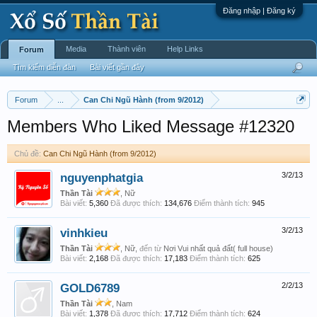
Đăng nhập | Đăng ký
Media
Thành viên
Help Links
Forum
Tìm kiếm diễn đàn
Bài viết gần đây
Forum
...
Can Chi Ngũ Hành (from 9/2012)
Members Who Liked Message #12320
Chủ đề:
Can Chi Ngũ Hành (from 9/2012)
nguyenphatgia
3/2/13
Thần Tài
, Nữ
Bài viết:
5,360
Đã được thích:
134,676
Điểm thành tích:
945
vinhkieu
3/2/13
Thần Tài
, Nữ,
đến từ
Nơi Vui nhất quả đất( full house)
Bài viết:
2,168
Đã được thích:
17,183
Điểm thành tích:
625
GOLD6789
2/2/13
Thần Tài
, Nam
Bài viết:
1,378
Đã được thích:
17,712
Điểm thành tích:
624