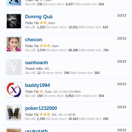
Thần Tài
, Nam
Bài viết:
235
Đã được thích:
6,637
Điểm thành tích:
554
Dương Quá
2/2/13
Thần Tài
, Nam
Bài viết:
1,220
Đã được thích:
10,011
Điểm thành tích:
624
chocon
2/2/13
Thần Tài
, Nam
Bài viết:
3,378
Đã được thích:
98,388
Điểm thành tích:
794
oanhoanh
2/2/13
Thành Viên
, Nữ
Bài viết:
12
Đã được thích:
248
Điểm thành tích:
360
baddy1994
2/2/13
Thần Tài
, Nam,
đến từ
Ho Chi Minh
Bài viết:
158
Đã được thích:
6,854
Điểm thành tích:
554
poker1232000
2/2/13
Thần Tài
, Nữ,
đến từ
HCM
Bài viết:
2,296
Đã được thích:
30,463
Điểm thành tích:
695
urukutath
2/2/13