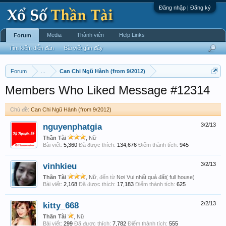
Đăng nhập | Đăng ký
Media
Thành viên
Help Links
Forum
Tìm kiếm diễn đàn
Bài viết gần đây
Forum
...
Can Chi Ngũ Hành (from 9/2012)
Members Who Liked Message #12314
Chủ đề:
Can Chi Ngũ Hành (from 9/2012)
nguyenphatgia
3/2/13
Thần Tài
, Nữ
Bài viết:
5,360
Đã được thích:
134,676
Điểm thành tích:
945
vinhkieu
3/2/13
Thần Tài
, Nữ,
đến từ
Nơi Vui nhất quả đất( full house)
Bài viết:
2,168
Đã được thích:
17,183
Điểm thành tích:
625
kitty_668
2/2/13
Thần Tài
, Nữ
Bài viết:
299
Đã được thích:
7,782
Điểm thành tích:
555