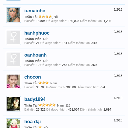
iumainhe
2/2/13
Thần Tài
, Nữ
Bài viết:
13,804
Đã được thích:
180,028
Điểm thành tích:
1,295
hanhphuoc
2/2/13
Thành Viên
, Nữ
Bài viết:
21
Đã được thích:
131
Điểm thành tích:
340
oanhoanh
2/2/13
Thành Viên
, Nữ
Bài viết:
12
Đã được thích:
248
Điểm thành tích:
360
chocon
2/2/13
Thần Tài
, Nam
Bài viết:
3,378
Đã được thích:
98,388
Điểm thành tích:
794
bady1994
1/2/13
Thần Tài
, Nam, 115
Bài viết:
25,322
Đã được thích:
431,084
Điểm thành tích:
1,694
hoa dại
1/2/13
Thần Tài
, Nữ