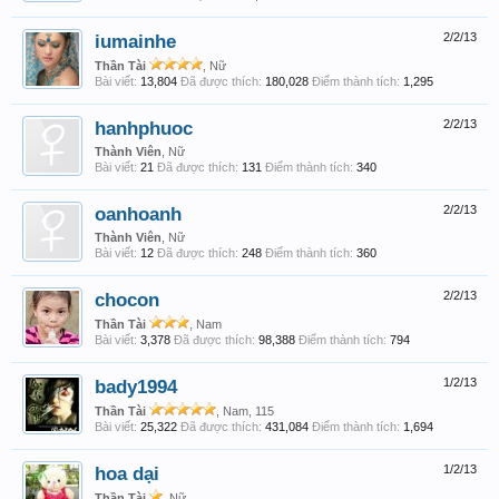
iumainhe
2/2/13
Thần Tài
, Nữ
Bài viết:
13,804
Đã được thích:
180,028
Điểm thành tích:
1,295
hanhphuoc
2/2/13
Thành Viên
, Nữ
Bài viết:
21
Đã được thích:
131
Điểm thành tích:
340
oanhoanh
2/2/13
Thành Viên
, Nữ
Bài viết:
12
Đã được thích:
248
Điểm thành tích:
360
chocon
2/2/13
Thần Tài
, Nam
Bài viết:
3,378
Đã được thích:
98,388
Điểm thành tích:
794
bady1994
1/2/13
Thần Tài
, Nam, 115
Bài viết:
25,322
Đã được thích:
431,084
Điểm thành tích:
1,694
hoa dại
1/2/13
Thần Tài
, Nữ