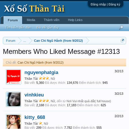
Đăng nhập | Đăng ký
Media
Thành viên
Help Links
Forum
Tìm kiếm diễn đàn
Bài viết gần đây
Forum
...
Can Chi Ngũ Hành (from 9/2012)
Members Who Liked Message #12313
Chủ đề:
Can Chi Ngũ Hành (from 9/2012)
nguyenphatgia
3/2/13
Thần Tài
, Nữ
Bài viết:
5,360
Đã được thích:
134,676
Điểm thành tích:
945
vinhkieu
3/2/13
Thần Tài
, Nữ,
đến từ
Nơi Vui nhất quả đất( full house)
Bài viết:
2,168
Đã được thích:
17,183
Điểm thành tích:
625
kitty_668
2/2/13
Thần Tài
, Nữ
Bài viết:
299
Đã được thích:
7,782
Điểm thành tích:
555